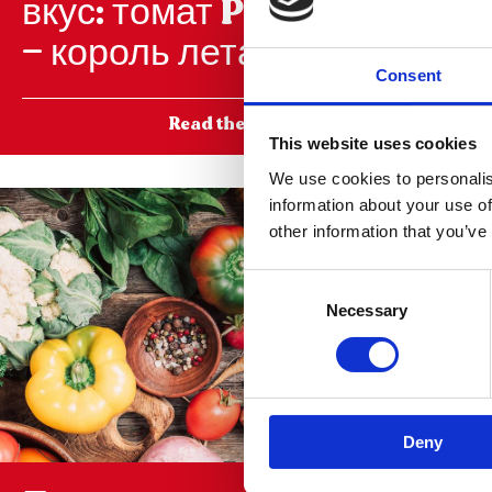
вкус: томат Pomì
УЖИ
— король лета
Consent
Read the article
>
This website uses cookies
We use cookies to personalis
information about your use of
other information that you’ve
Consent
Selection
Necessary
Deny