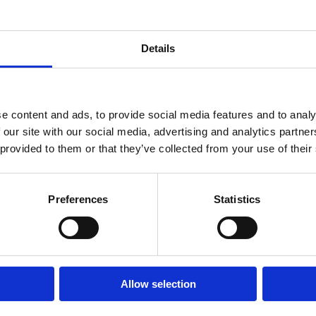
Н
каждый ден
Details
Read the article
>
Read t
e content and ads, to provide social media features and to analy
 our site with our social media, advertising and analytics partn
 provided to them or that they’ve collected from your use of their
Preferences
Statistics
Allow selection