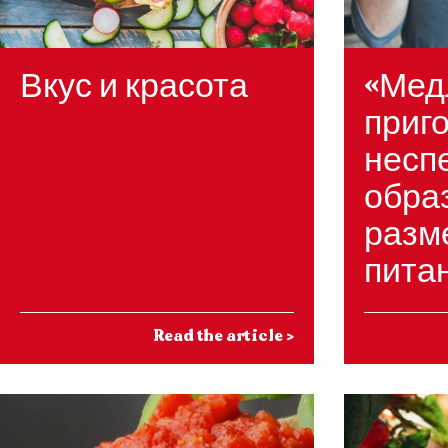
Вкус и красота
«Мед
приг
несп
обра
разм
пита
Read the article
>