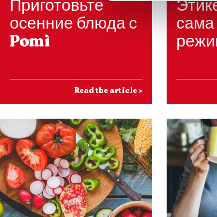
Приготовьте
Этик
осенние блюда с
сама 
Pomì
режи
Read the article
>