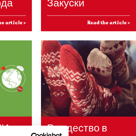
юда
Закуски
he article
>
Read the article
>
И -
Рождество в