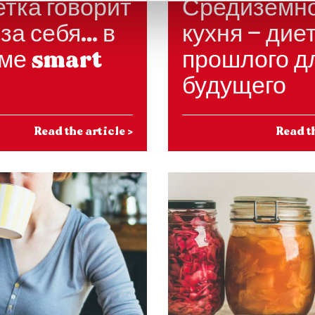
етка говорит
Средиземн
за себя… в
кухня — дие
ме smart
прошлого д
будущего
Read the article
>
Read t