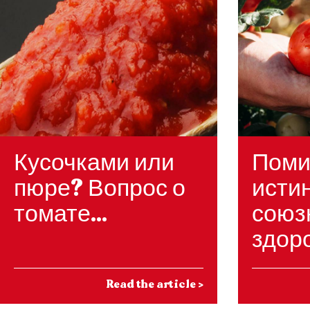
Кусочками или
Поми
пюре? Вопрос о
исти
томате...
союз
здор
Read the article
>