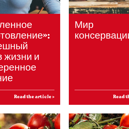
ленное
Мир
отовление»:
консерваци
ешный
з жизни и
еренное
ние
Read the article
>
Read t