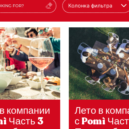
Колонка фильтра
 в компании
Лето в ком
ì Часть 3
с Pomì Част