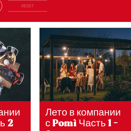
RESET
пании
Лето в компании
ь 2
с Pomì Часть 1 -