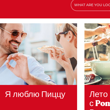
Я люблю Пиццу
Лето
с Pom