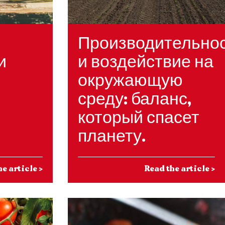
Производительно
и
и воздействие на
окружающую
среду: баланс,
который спасет
планету.
he article
>
Read the article
>