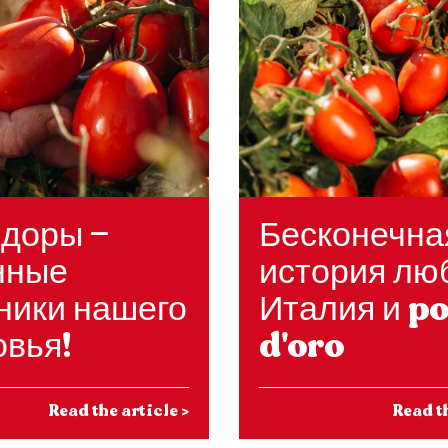
доры —
Бесконечна
нные
история лю
ники нашего
Италия и p
овья!
d'oro
Read the article
>
Read t