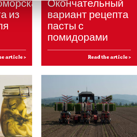
оморская
Окончательный
та из
вариант рецепта
ля
пасты с
помидорами
he article
>
Read the article
>