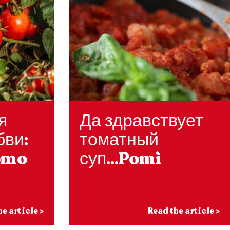
я
Да здравствует
бви:
томатный
omo
суп...Pomì
he article
>
Read the article
>