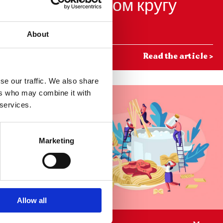
ь
тесном кругу
About
he article
>
Read the article
>
se our traffic. We also share
ers who may combine it with
 services.
Marketing
Allow all