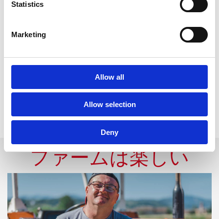
人が集まったときに簡単に作れる
Statistics
一品
Marketing
Allow all
記事を読む >
Allow selection
すべてを見る
Deny
ファームは楽しい