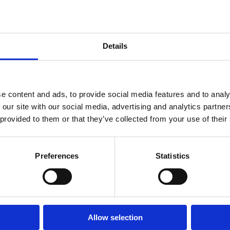
Details
стые протертые томаты: оригинальный в
e content and ads, to provide social media features and to analy
треблению. Протертые томаты - это один
 our site with our social media, advertising and analytics partn
скольку они отлично подходят для быстр
 provided to them or that they’ve collected from your use of their
ипа блюд: мяса, яиц, пасты, кремов и кр
Preferences
Statistics
ПИЩЕВАЯ ЦЕННОСТЬ
ЭНЕРГЕТИЧЕСКАЯ ЦЕННОСТЬ:
БЕЛКИ:
Allow selection
УГЛЕВОДЫ / В ТОМ ЧИСЛЕ САХАРА: