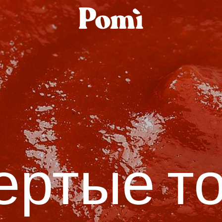
ертые т