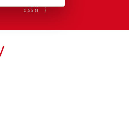
0,2/0,0 G
1,5 G
0,55 G
у