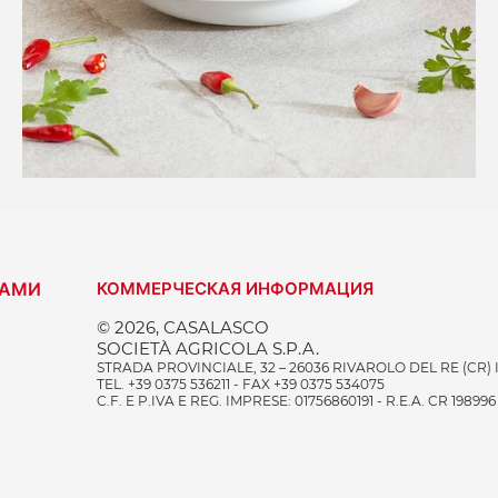
НАМИ
КОММЕРЧЕСКАЯ ИНФОРМАЦИЯ
© 2026, CASALASCO
SOCIETÀ AGRICOLA S.P.A.
STRADA PROVINCIALE, 32 – 26036 RIVAROLO DEL RE (CR) 
TEL. +39 0375 536211 - FAX +39 0375 534075
C.F. E P.IVA E REG. IMPRESE: 01756860191 - R.E.A. CR 198996