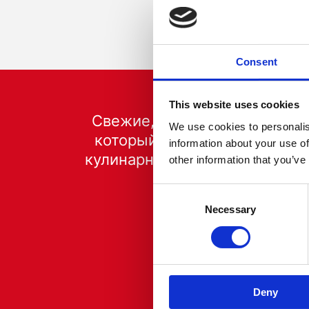
Consent
This website uses cookies
Свежие, кремообразные и гу
We use cookies to personalis
который всегда готов к упо
information about your use of
кулинарных ингредиентов, по
other information that you’ve
любого т
Consent
Selection
Necessary
Deny