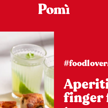
#foodlover
Aperiti
finger