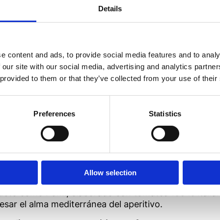
e va enseguida a salsas y platos de pasta humeantes.
Details
ura aterciopelada y su sabor intenso pueden transfo
 crema para untar estilo pizzaiola, un topping para
e content and ads, to provide social media features and to analy
 our site with our social media, advertising and analytics partn
el Mediterráneo, el puré se convierte en protagonista
 provided to them or that they’ve collected from your use of their
n uno de los finger foods más queridos. El puré les da
Preferences
Statistics
salada perfecta para el aperitivo, esponjosa y sabros
entes, divertidas y sabrosas, ideales también para un b
Allow selection
la forma, al color, hasta el aroma. Elegir un puré de 
ducto como Pomì, elaborado con tomates 100 % italia
esar el alma mediterránea del aperitivo.