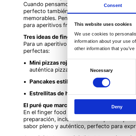
Cuando pensamos en puré de tomate, la ment
Consent
perfecto también para el aperitivo. Su text
memorables. Pensemos, por ejemplo, en una
This website uses cookies
para aperitivos fritos u horneados.
We use cookies to personalis
Tres ideas de finger food mediterráneo
information about your use of
Para un aperitivo inspirado en los sabores d
other information that you’ve
perfectas:
Mini pizzas rojas
: suaves y fragantes, so
Consent
auténtica pizza napolitana.
Selection
Necessary
Pancakes estilo pizzaiola
: una variante 
Estrellitas de hojaldre sabor pizza
: cruji
El puré que marca la diferencia
Deny
En el finger food cada detalle cuenta: desde 
preparación, incluso la más simple. Un pro
sabor pleno y auténtico, perfecto para expr