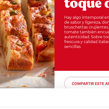
toque 
Hay algo intemporal en 
de sabor y ligereza, don
bruschettas crujientes,
tomate también encuent
autenticidad. Sobre to
frescura y calidad itali
sencillas.
COMPARTIR ESTE A