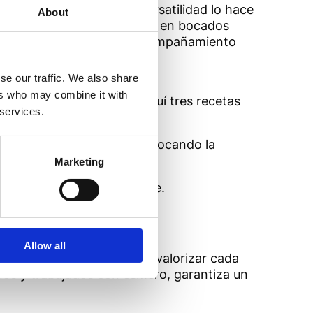
 Pero en realidad, su versatilidad lo hace
About
rmar preparaciones sencillas en bocados
 canapés o una salsa de acompañamiento
se our traffic. We also share
ers who may combine it with
 discreto pero esencial. Aquí tres recetas
 services.
 el punto justo de sabor, evocando la
Marketing
a, con un corazón de tomate.
uffet.
Allow all
tomate de calidad significa valorizar cada
nos y trabajados con esmero, garantiza un