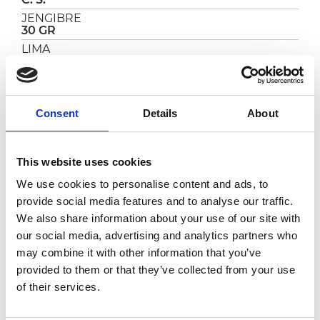
JENGIBRE
30 GR
LIMA
1
PEREJIL
C. S.
SAL Y PIMIENTA
Consent
Details
About
C. S.
ZANAHORIA
1
This website uses cookies
We use cookies to personalise content and ads, to
provide social media features and to analyse our traffic.
PREPARACIÓN
We also share information about your use of our site with
Empezar preparando el caldo con la cebolla, la
our social media, advertising and analytics partners who
zanahoria, el jengibre, la guindilla fresca en
may combine it with other information that you’ve
rodajas, media lima, perejil, sal y pimienta.
provided to them or that they’ve collected from your use
Cocer durante 1 hora en infusión a fuego bajo.
of their services.
Filtrar bien el caldo y añadir el
Pomì jugo de
tomate
. Mientras tanto, cocer los fideos en
agua salada hirviendo.