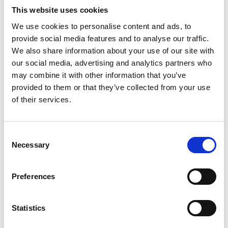
الجرار الزجاجية والعلب.
This website uses cookies
We use cookies to personalise content and ads, to
provide social media features and to analyse our traffic.
We also share information about your use of our site with
our social media, advertising and analytics partners who
may combine it with other information that you’ve
provided to them or that they’ve collected from your use
of their services.
Consent
Necessary
Selection
Preferences
Pomì:
أيقونة الذوق والجودة الإيطالية
Statistics
تجلب Pomì النكهة والجودة الإيطالية من مقاطعات بارما