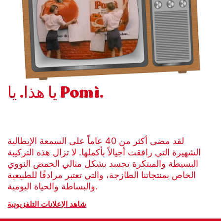
يا هذا. يا Pomì.
لقد مضى أكثر من 40 عاماً على السمعة الإيطالية
الشهيرة التي رافقت أجيالاً بأكملها. لا تزال هذه التركيبة
البسيطة والمبتكرة تجسد بشكل مثالي الحمض النووي
الخاص بمنتجاتنا الطازجة، والتي تعتبر مرادفًا للطبيعية
والبساطة والحياة اليومية.
شاهد الإعلانات التلفزيونية