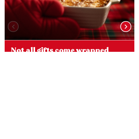
Not all gifts come wrapped
Read the article >
VIEW ALL