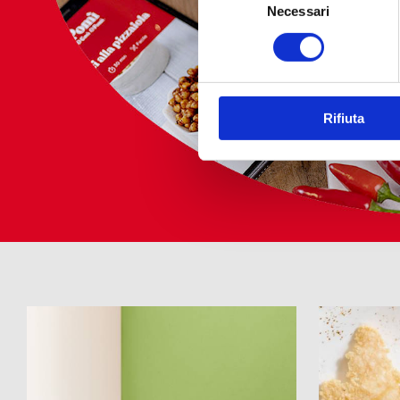
del
Necessari
consenso
RESET ALL FILTERS
Rifiuta