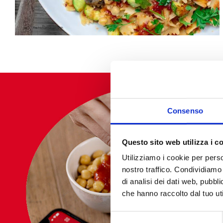
Use the filters to
Consenso
Difficulty
Durati
Questo sito web utilizza i c
Utilizziamo i cookie per perso
EASY
0-30 MIN
nostro traffico. Condividiamo 
MEDIUM
35-60 MI
di analisi dei dati web, pubbl
che hanno raccolto dal tuo uti
HARD
65-120 MI
LONGER
Selezione