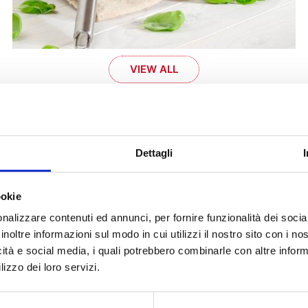
VIEW ALL
 find the right recipes!
Dettagli
on
Pomi product
Cours
ookie
nalizzare contenuti ed annunci, per fornire funzionalità dei socia
STRAINED TOMATOES
APPETI
inoltre informazioni sul modo in cui utilizzi il nostro sito con i n
N
FINELY CHOPPED TOMATOES
FIRST 
icità e social media, i quali potrebbero combinarle con altre inform
lizzo dei loro servizi.
N
CHOPPED TOMATOES
SECOND
KETCHUP
SIDE