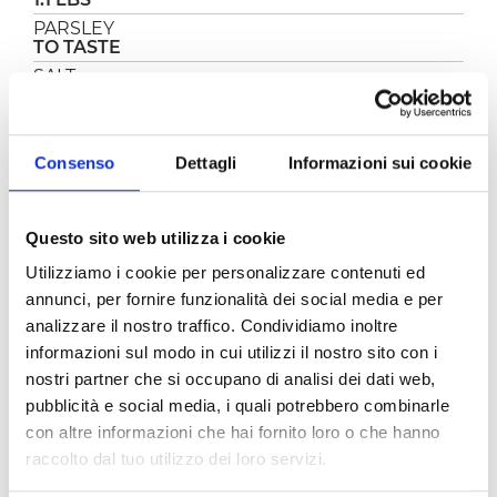
PARSLEY
TO TASTE
SALT
Q.B.
SHRIMPS
1.1 LBS
Consenso
Dettagli
Informazioni sui cookie
PREPARATION
Questo sito web utilizza i cookie
Clean the shrimp and cut in half lengthwise.
Utilizziamo i cookie per personalizzare contenuti ed
Cut the eggplant into cubes that are not too
annunci, per fornire funzionalità dei social media e per
large. Chop an onion.
analizzare il nostro traffico. Condividiamo inoltre
Now take a pan, heat two tablespoons of oil and
informazioni sul modo in cui utilizzi il nostro sito con i
fry the chopped onion. Once golden, add the
nostri partner che si occupano di analisi dei dati web,
chopped eggplant and once cooked add the
pubblicità e social media, i quali potrebbero combinarle
shrimp and let them sauté to finish cooking,
con altre informazioni che hai fornito loro o che hanno
add salt and pepper.
raccolto dal tuo utilizzo dei loro servizi.
We pour the tomato Pomì cubes and let cook