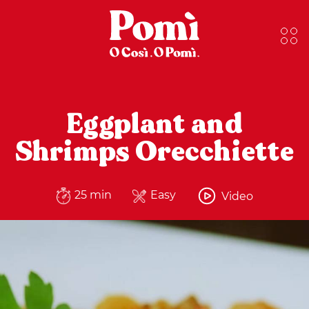
Eggplant and
Shrimps Orecchiette
25 min
Easy
Video