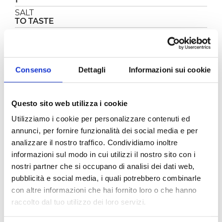
SALT
TO TASTE
THYME
TO TASTE
WHITE WINE (OR APPLE VINEGAR)
TO TASTE
Consenso
Dettagli
Informazioni sui cookie
PREPARATION
Questo sito web utilizza i cookie
Clean the onion and slice thinly.
Utilizziamo i cookie per personalizzare contenuti ed
Heat a drizzle of oil in the pan, add the garlic
annunci, per fornire funzionalità dei social media e per
clove, onion and octopus (which will have
analizzare il nostro traffico. Condividiamo inoltre
already been cleaned), some thyme, salt and
informazioni sul modo in cui utilizzi il nostro sito con i
pepper and sauté for a few minutes.
nostri partner che si occupano di analisi dei dati web,
Simmer with some wine. Add the
Pomìto
chopped tomatoes
and some more thyme,
pubblicità e social media, i quali potrebbero combinarle
mix and cook covered for about 45 minutes.
con altre informazioni che hai fornito loro o che hanno
Add salt and pepper if needed.
raccolto dal tuo utilizzo dei loro servizi.
Toast the bread in a pan with a drizzle of oil.
Arrange the octopus is a deep dish, add the