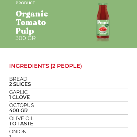
PRODUCT
Organic
Tomato
Pulp
300 GR
INGREDIENTS (2 PEOPLE)
BREAD
2 SLICES
GARLIC
1 CLOVE
OCTOPUS
400 GR
OLIVE OIL
TO TASTE
ONION
1