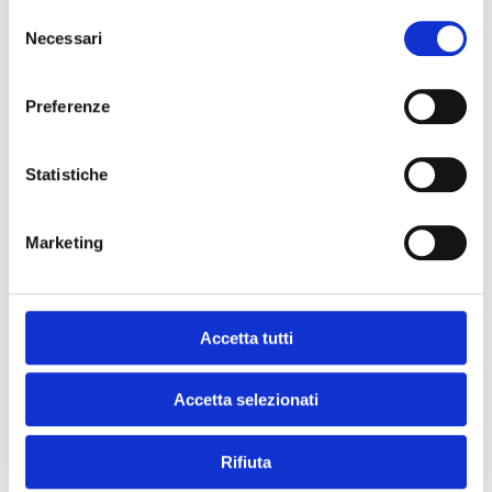
bread, a drizzle of oil and freshly ground
Selezione
pepper.
Necessari
del
consenso
Preferenze
DOWNLOAD THIS RECIPE!
Statistiche
Marketing
and get your
#chef moment?
Accetta tutti
Accetta selezionati
Rifiuta