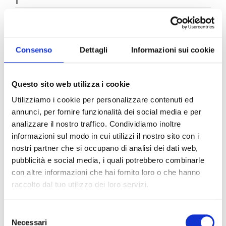
1
PEAS
7 OZ.
VEAL
1.1 LBS
Consenso
Dettagli
Informazioni sui cookie
PREPARATION
Questo sito web utilizza i cookie
Utilizziamo i cookie per personalizzare contenuti ed
Finely chop the onion, celery, carrots and fry in a
pan until golden.
annunci, per fornire funzionalità dei social media e per
Flour the veal stew meat, remove the excess
analizzare il nostro traffico. Condividiamo inoltre
flour and place in saucepan.
informazioni sul modo in cui utilizzi il nostro sito con i
Bake until it is nicely browned and then deglaze
nostri partner che si occupano di analisi dei dati web,
with a hint of Cointreau.
pubblicità e social media, i quali potrebbero combinarle
Pour the
Pomì chopped tomatoes
and let cook
con altre informazioni che hai fornito loro o che hanno
for about 15 minutes.
raccolto dal tuo utilizzo dei loro servizi.
Finally add the peas and finish cooking for
another 10-15 minutes.
Selezione
Necessari
del