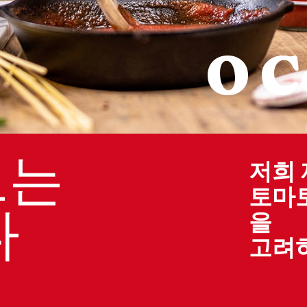
O C
토는
저희 
토마
다
을
고려