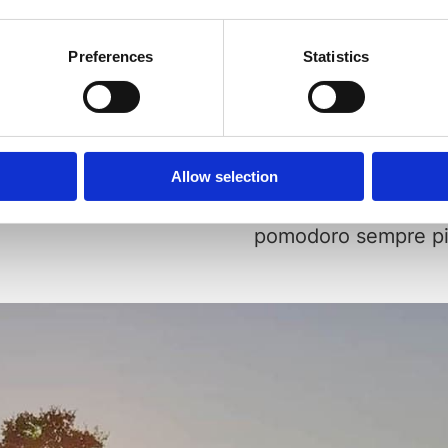
Sosten
o
certifi
Preferences
Statistics
a S.p.A, la prima
Il pomodoro di Pomì
mazione del
100% italiano e 100
Allow selection
ate su
11.000 ettari
ambientale, economic
.
sostenibilità a 360° 
pomodoro sempre più