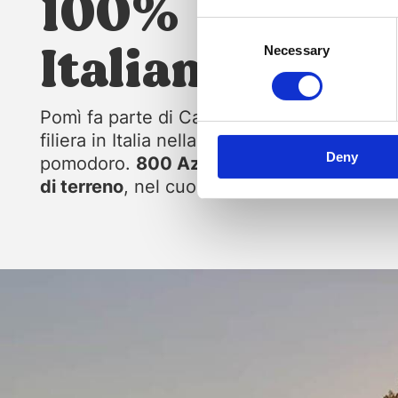
100%
Consent
Italian Tomat
Selection
Necessary
Pomì fa parte di Casalasco Società Agricol
filiera in Italia nella coltivazione e trasfor
Deny
pomodoro.
800 Aziende Agricole
, disloc
di terreno
, nel cuore della
pianura Padana