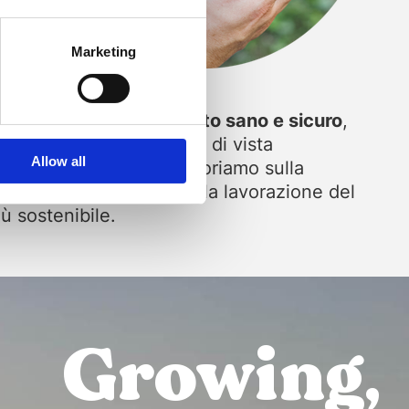
ibilità
cata
Marketing
 è garanzia di un
prodotto sano e sicuro
,
% sostenibile
, dal punto di vista
Allow all
o, etico e sociale. Lavoriamo sulla
per rendere la coltura e la lavorazione del
 sostenibile.
Growing,