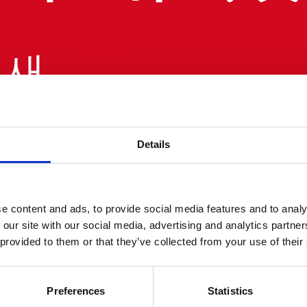
GUARDA LO SPOT TV
 새
모습
선보
Details
함없
e content and ads, to provide social media features and to analy
품질
 our site with our social media, advertising and analytics partn
 provided to them or that they’ve collected from your use of their
 지
Preferences
Statistics