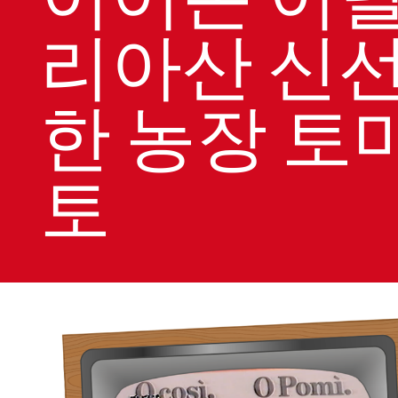
리아산 신
한 농장 토
토