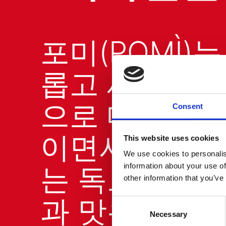
포미(POMÌ)는
롭고 세련된 
으로 매대에 
Consent
이면서도, 변
This website uses cookies
We use cookies to personalis
는 독보적인 
information about your use of
other information that you’ve
과 맛은 그대로
Consent
Selection
Necessary