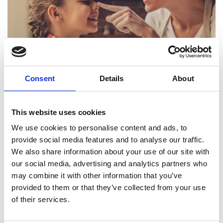
Consent
Details
About
Сборник легких
рецептов для всей
This website uses cookies
семьи
We use cookies to personalise content and ads, to
provide social media features and to analyse our traffic.
В ДЕНЬ МАТЕРИ, УДИВИТЕ ВАШИХ МАМ
We also share information about your use of our site with
ЛЕГКИМИ, НО ВКУСНЫМИ БЛЮДАМИ,
ПРИГОТОВЛЕННЫМИ СВОИМИ РУКАМИ.
our social media, advertising and analytics partners who
may combine it with other information that you’ve
РЕЦЕПТЫ
provided to them or that they’ve collected from your use
Чечевица с курицей в томатном соусе,
Томатный крем-суп с перцами,
of their services.
Осетинский томатный пирог с сыром,
Томатный суп с рисом и картофелем,