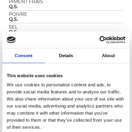
PIMENT FRAIS
Q.S.
POIVRE
Q.S.
SEL
Q.S.
THYM
Q.S.
ZESTE DE CITRON
Consent
Details
About
Q.S.
This website uses cookies
PRÉPARATION
We use cookies to personalise content and ads, to
Bien nettoyer le poisson et faire dorer l'ail et le
provide social media features and to analyse our traffic.
piment dans une poêle avec de l'huile d'olive
We also share information about your use of our site with
extra vierge et un zeste de citron.
our social media, advertising and analytics partners who
Ajouter les moules et les palourdes dans la
may combine it with other information that you’ve
poêle et les ouvrir à couvert.
Filtrer le bouillon obtenu et retirer les
provided to them or that they’ve collected from your use
mollusques des coquilles.
of their services.
Mettre le bouillon filtré dans une casserole à