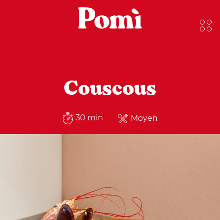
Couscous
30 min
Moyen