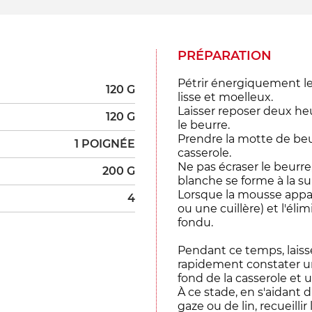
PRÉPARATION
Pétrir énergiquement le
120 G
lisse et moelleux.
Laisser reposer deux heu
120 G
le beurre.
Prendre la motte de beur
1 POIGNÉE
casserole.
Ne pas écraser le beurre
200 G
blanche se forme à la su
Lorsque la mousse appa
4
ou une cuillère) et l'é
fondu.
Pendant ce temps, laisse
rapidement constater un
fond de la casserole et 
À ce stade, en s'aidant 
gaze ou de lin, recueillir