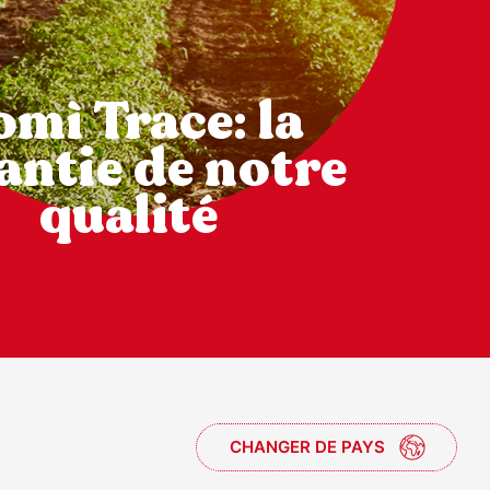
omì Trace: la
antie de notre
qualité
CHANGER DE PAYS