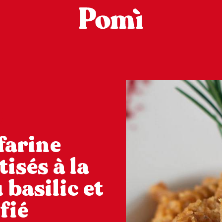
 farine
isés à la
 basilic et
fié