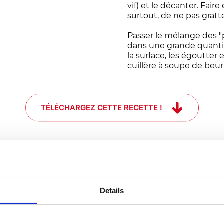
vif) et le décanter. Fair
surtout, de ne pas gratte
Passer le mélange des "p
dans une grande quantit
la surface, les égoutter
cuillère à soupe de beurr
TÉLÉCHARGEZ CETTE RECETTE !
et si j'obtiens
Details
e moment #chef