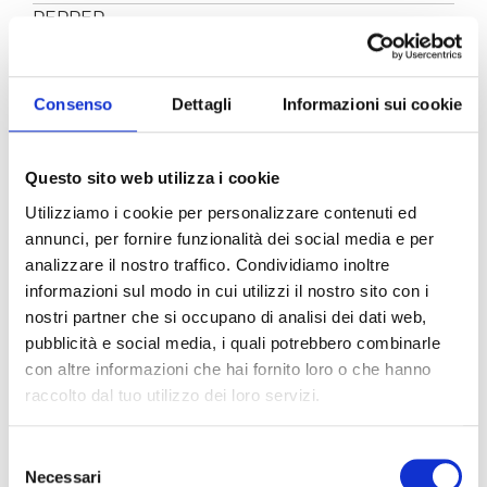
PEPPER
TO TASTE
SALT
TO TASTE
Consenso
Dettagli
Informazioni sui cookie
UNPEELED ALMONDS
120 G
Questo sito web utilizza i cookie
PREPARATION
Utilizziamo i cookie per personalizzare contenuti ed
annunci, per fornire funzionalità dei social media e per
Make a sauté with 1/4 minced onion in a little
analizzare il nostro traffico. Condividiamo inoltre
EVO oil and prepare a tomato sauce with Pomì
informazioni sul modo in cui utilizzi il nostro sito con i
Juice. Cook for c. 15 minutes, season to taste and
let rest. Once cooled, add it to the ready pesto
nostri partner che si occupano di analisi dei dati web,
sauce.
pubblicità e social media, i quali potrebbero combinarle
Boil Penne pasta in a generous amount of
con altre informazioni che hai fornito loro o che hanno
salted water, then drain and mix them with the
raccolto dal tuo utilizzo dei loro servizi.
sauce.
When in plate, sprinkle finely-sliced almonds.
Selezione
Necessari
del