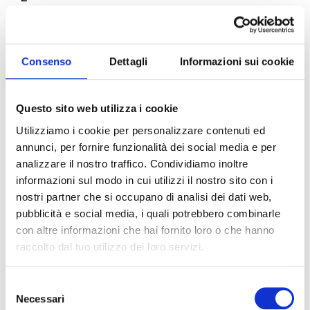
SAFFRON
(OPTIONAL)
SERRANO PEPPERS
2
Consenso
Dettagli
Informazioni sui cookie
ZAATAR
HALF TABLESPOON
Questo sito web utilizza i cookie
Utilizziamo i cookie per personalizzare contenuti ed
PREPARATION
annunci, per fornire funzionalità dei social media e per
analizzare il nostro traffico. Condividiamo inoltre
Roast the red bell peppers in an oven or stove
stop (should not get charred). Blend the roasted
informazioni sul modo in cui utilizzi il nostro sito con i
bell peppers well with
Pomì chopped
nostri partner che si occupano di analisi dei dati web,
tomatoes
, Baklouti peppers, Serrano peppers,
pubblicità e social media, i quali potrebbero combinarle
sliced garlic, black peppercorns, olive oil,
con altre informazioni che hai fornito loro o che hanno
coriander seeds, zaatar, saffron. Optional:
raccolto dal tuo utilizzo dei loro servizi.
squeeze one fresh lemon and top with
coriander leaves.
Selezione
Necessari
del