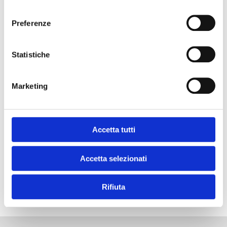
consenso
DOWNLOAD THIS RECIPE!
Preferenze
Statistiche
and get your
#chef moment?
Marketing
Accetta tutti
Accetta selezionati
SUBSCRIBE TO OUR NEWSLETTER
Rifiuta