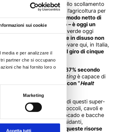
omia, forse, c’è l’origine dello scollamento
atico
in fieri
è una certezza, l’agricoltura per
iani” prendendo coscienza in modo netto di
a e Calabria in primo piano – è oggi un
Informazioni sui cookie
alche piantagione di caffè verde oggi
 territori abbandonati, terre in disuso non
mercato in crescita di trovare qui, in Italia,
entata di circa 60 volte nel giro di cinque
l media e per analizzare il
ostri partner che si occupano
azioni che hai fornito loro o
tinue campagne di lancio (+ 67% secondo
ali
. La macchina del
marketing
è capace di
vendita di questi prodotti con “
Healt
 scientificamente.
Marketing
ente commerciali e la lista di questi super-
ure (anche comuni, come broccoli, cavoli e
mirtilli, melograno, noci, avocado e bacche
proclamate attitudini antiossidanti,
ato ancora trovato!
Usiamo queste risorse
Accetta tutti