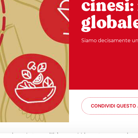
cinesi:
global
Siamo decisamente una
CONDIVIDI QUESTO
 sogniamo la tranquillità, non abbiamo tempo per im