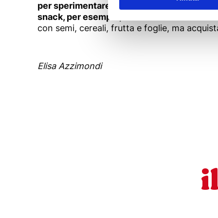
per sperimentare nuovi gusti recuperando,
snack, per esempio, frullati ed estratti come
con semi, cereali, frutta e foglie, ma acquis
Elisa Azzimondi
i