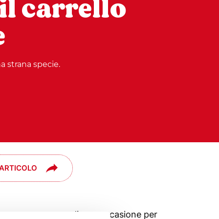
 il carrello
e
 strana specie.
 ARTICOLO
parare, ma non perdiamo occasione per