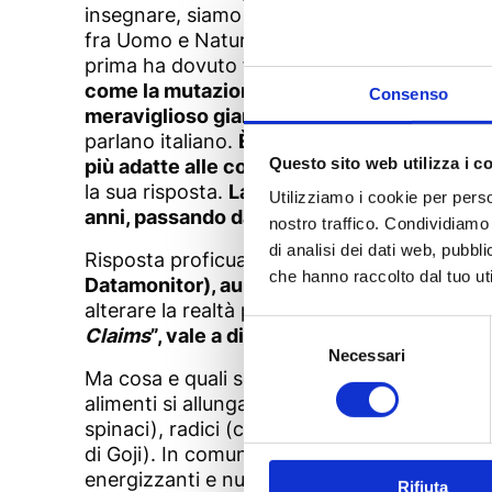
insegnare, siamo di fretta ma aspiriamo a una
fra Uomo e Natura che oggi, in emergenza, 
prima ha dovuto farci i conti.
Coldiretti ha 
come la mutazione sia tangibile e quale sia 
Consenso
meraviglioso giardino esotico
. Avocado, ma
parlano italiano.
È il lavoro prezioso di alc
Questo sito web utilizza i c
più adatte alle coltivazioni tradizionali rip
la sua risposta.
La superficie dedicata alla 
Utilizziamo i cookie per perso
anni, passando da pochi ettari a oltre 500 [
nostro traffico. Condividiamo 
di analisi dei dati web, pubbl
Risposta proficua e sostenibile a
una domand
che hanno raccolto dal tuo uti
Datamonitor), aumentando la richiesta di va
alterare la realtà percepita e per questo
l’U
Selezione
Claims
”, vale a dire indicazioni terapeuti
del
Necessari
Ma cosa e quali sono, in realtà, i cosiddetti
consenso
alimenti si allunga sempre più passando da 
spinaci), radici (come zenzero, barbabietola
di Goji). In comune hanno di essere tutti di o
energizzanti e nutrienti. Ecco, fate attenzio
Rifiuta