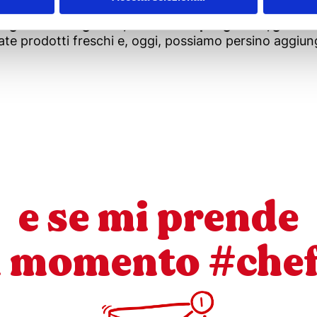
 magari, abitudini appannate che possono tornare di
 gustosi integratori, nuova linfa per granite, gelati 
tate prodotti freschi e, oggi, possiamo persino aggiun
e se mi prende
l momento #che