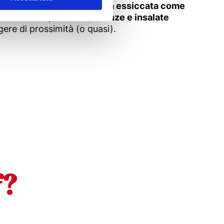
 moda: il consumo di frutta essiccata come
e fermentati, al via misticanze e insalate
gere di prossimità (o quasi).
f?