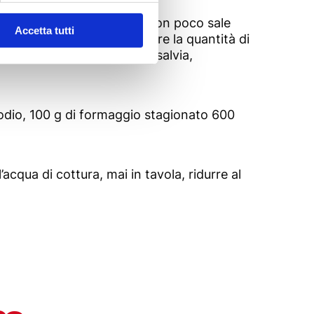
ezione dei sapori: i piatti con poco sale
Accetta tutti
i sapori si consigli di ridurre la quantità di
silico, rosmarino, origano, salvia,
 sodio, 100 g di formaggio stagionato 600
’acqua di cottura, mai in tavola, ridurre al