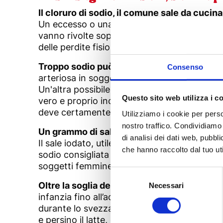
Il cloruro di sodio, il comune sale da cucina
Un eccesso o una mancanza di questa sostanz
vanno rivolte soprattutto a non eccedere. I
delle perdite fisiologiche come il sudore e l’u
Troppo sodio può causare malattie dello 
Consenso
arteriosa in soggetti predisposti e alla lung
Un'altra possibile conseguenza dell'eccesso 
Questo sito web utilizza i c
vero e proprio incremento della massa grassa
deve certamente limitarsi col sale o volendo
Utilizziamo i cookie per perso
nostro traffico. Condividiamo 
Un grammo di sale contiene circa 0,4 g di 
di analisi dei dati web, pubbl
Il sale iodato, utile per la tiroide se si vive
che hanno raccolto dal tuo uti
sodio consigliata va, a seconda degli enti c
soggetti femmine e maschi. Si tratta di 4 g s
Selezione
del
Oltre la soglia dei 60 anni è necessario far
Necessari
infanzia fino all’adolescenza. La mamma non 
consenso
durante lo svezzamento per abituare il bambin
e persino il latte, oltre agli insaccati e prod