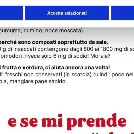
ile poiché l’abitudine ha un ruolo importante nella perc
Accetta selezionati
ero gusto degli ingredienti utilizzati. Per riscoprirne 
e con spezie e altri aromi, da quelli nostrani (come ba
y, curcuma, cumino, noce moscata).
à perché sono composti soprattutto da sale.
100 g di insaccati contengono dagli 800 ai 1800 mg di
 pomodori invece solo 6 mg di sodio! Morale?
 frutta e verdura, ci aiuta ancora una volta!
li freschi non conservati (in scatola) quindi: poco nell
tola, mangiare pane sapido.
e se mi prende