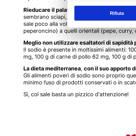
Rieducare il palato in età adulta
è più diffic
Rifiuta
sembrano sciapi, mentre in realtà mostrano il v
sale poco alla volta, anche sostituendo il sal
peperoncino) a quelli orientali (pepe, curr
Meglio non utilizzare esaltatori di sapidit
Il sodio è presente in moltissimi alimenti: 
mg, 100 g di carne di pollo 62 mg, 100 g di
La dieta mediterranea
,
con il suo apporto di
Gli alimenti poveri di sodio sono proprio quel
minimo l’uso di prodotti conservati o in sca
Sì, col sale basta un pizzico d'attenzione!