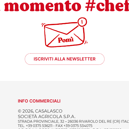
l momento #che
ISCRIVITI ALLA NEWSLETTER
INFO COMMERCIALI
© 2026, CASALASCO
SOCIETÀ AGRICOLA S.P.A.
STRADA PROVINCIALE, 32 – 26036 RIVAROLO DEL RE (CR) ITAL
TEL. +39 0375 536211 - FAX +39 0375 534075