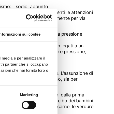
ismo: il sodio, appunto.
resente in moltissimi alimenti le attenzioni
e va reintegrato quotidianamente per via
recoce, quindi l’aumento della pressione
Informazioni sui cookie
 infarti del cuore.
oranei aumenti di peso, non legati a un
 tenere sotto controllo peso e pressione,
l media e per analizzare il
ostri partner che si occupano
azioni che hai fornito loro o
dio, ne contiene un po' di più. L’assunzione di
 2.400 mg di media al giorno, sia per
el salare il cibo dei bambini dalla prima
Marketing
gusti, meglio non salare il cibo dei bambini
n natura, come il pollo, la carne, le verdure