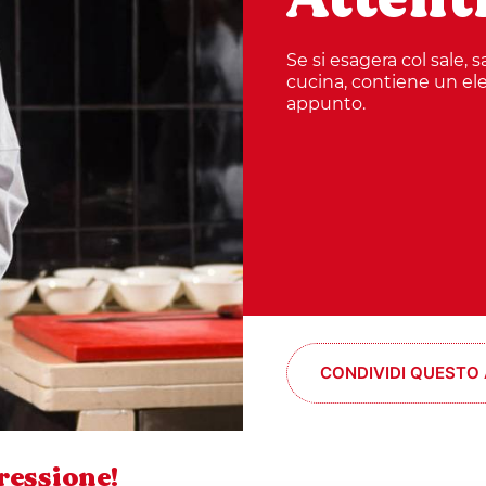
Se si esagera col sale, s
cucina, contiene un ele
appunto.
CONDIVIDI QUESTO
pressione!