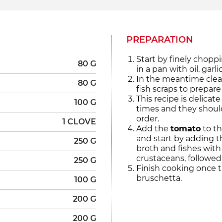
PREPARATION
Start by finely chopp
80 G
in a pan with oil, garl
In the meantime clean
80 G
fish scraps to prepare 
This recipe is delicat
100 G
times and they should
order.
1 CLOVE
Add the
tomato
to th
and start by adding t
250 G
broth and fishes with
crustaceans, followed 
250 G
Finish cooking once t
bruschetta.
100 G
200 G
200 G