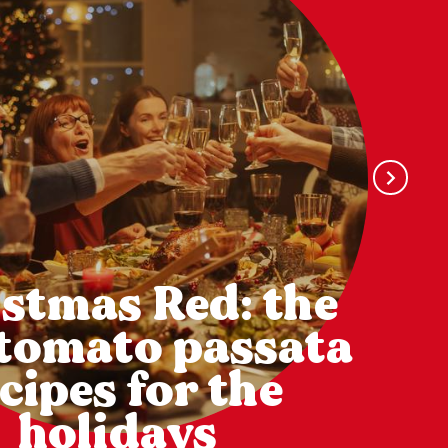
stmas Red: the
 tomato passata
cipes for the
holidays