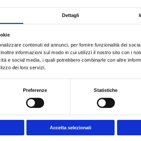
DOWNLOAD THIS RECIPE!
Dettagli
ookie
and get your
nalizzare contenuti ed annunci, per fornire funzionalità dei socia
inoltre informazioni sul modo in cui utilizzi il nostro sito con i n
#chef moment?
icità e social media, i quali potrebbero combinarle con altre inform
lizzo dei loro servizi.
Preferenze
Statistiche
SUBSCRIBE TO OUR NEWSLETTER
Accetta selezionati