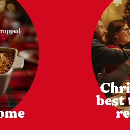
Chri
best
come
re