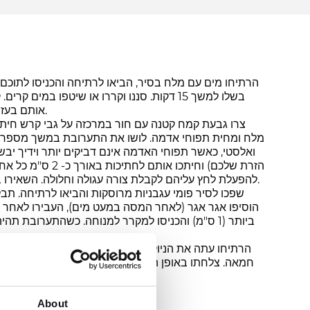
הרתיחו מים עם מלח בסיר, הביאו לרתיחה והכניסו לתוכ
בשלו למשך 15 דקות. סננו וקררו או שיטפו במים
אותם בעזרת מזלג או טוחן תפוחי אדמה.
צרו גבעת קמח קטנה עם חור במרכזה על גבי קרש חיתוך
מלח ומחית תפוחי אדמה. לושו את התערובת במשך מספר 
ואלסטי, כאשר תפוחי האדמה אינם דביקים יותר וידיך יבשו
הזרת שלכם) וחיתכו אות
להפעלת לחץ עליהם לקבלת צורה עגולה וחלולה. השאירו בצד כ-20 דקות להשגת הידוק.
שפכו לסיר פומי עגבניות מרוסקות והביאו לרתיחה. תבל
הוסיפו אגר אגר (לאחר המסה במעט מים), העבירו לאחר 
ביותר (1 ס"מ) והכניסו למקרר למנוחה. כשהתערובת תה
הרתיחו עתה את הניוקי במים מומלחים בנדיבות, ולאחר 
חמאה. צלחתו באופן הבא: הניחו את הקוביות הקטנות וגב
והניחו את הניוקי המטוגן במרכז.
About