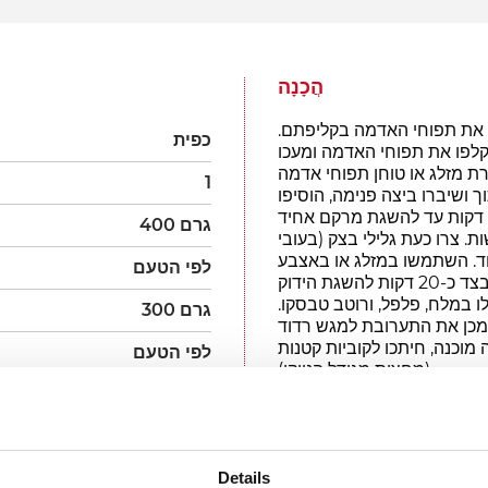
הֲכָנָה
ם את תפוחי האדמה בקליפתם.
כפית
 קרים. קלפו את תפוחי האדמה ומעכו
1
 ושיברו ביצה פנימה, הוסיפו
דקות עד להשגת מרקם אחיד
400 גרם
ת. צרו כעת גלילי בצק (בעובי
ם לחתיכות באורך כ- 2 ס"מ כל אחד. השתמשו במזלג או באצבע
לפי הטעם
ו במלח, פלפל, ורוטב טבסקו.
300 גרם
מכן את התערובת למגש רדוד
יה מוכנה, חיתכו לקוביות קטנות
לפי הטעם
(מחצית מגודל הניוקי).
הסינון טגנו אותם בסיר במעט
1 ק"ג
ינת העיזים בצורת לוח שחמט
Details