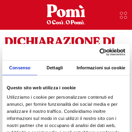
DICHIARAZIONE DI
ACCESSIBILITÀ
Consenso
Dettagli
Informazioni sui cookie
Il nostro impegno per l’accessibilità digitale
Siamo costantemente impegnati a ottimizzare
Questo sito web utilizza i cookie
l’accessibilità del sito Pomì al fine di migliorare
l’esperienza di navigazione da parte di tutti gli
Utilizziamo i cookie per personalizzare contenuti ed
utenti, comprese le persone con disabilità, anziane,
annunci, per fornire funzionalità dei social media e per
con difficoltà nello svolgimento di attività quali la
analizzare il nostro traffico. Condividiamo inoltre
lettura, la scrittura, il calcolo e/o con limitate
informazioni sul modo in cui utilizzi il nostro sito con i
competenze linguistiche. Il nostro obiettivo è offrire
un’esperienza di navigazione agevole e inclusiva.
nostri partner che si occupano di analisi dei dati web,