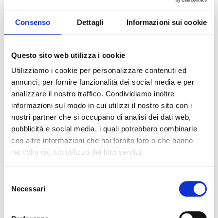
legumi, olio di oliva
, un uso moderato di carne,
pesce e formaggi, e solo raramente concede cibi
Consenso
Dettagli
Informazioni sui cookie
più grassi come carni rosse, salumi, dolci.
I primi a parlare di “Dieta Mediterranea” in termini
Questo sito web utilizza i cookie
scientifici sono stati
Lorenzo Piroddi
(Medico e
Utilizziamo i cookie per personalizzare contenuti ed
scrittore),
Flaminio Fidanza
(Nutrizionista) e
annunci, per fornire funzionalità dei social media e per
Ancel Keys
(Biologo e Fisiologo), che l’hanno per
analizzare il nostro traffico. Condividiamo inoltre
così dire svelata e formalizzata.
informazioni sul modo in cui utilizzi il nostro sito con i
La longevità e lo stato di salute degli abitanti
di
nostri partner che si occupano di analisi dei dati web,
questi paesi - Italia, Grecia, Cipro, Croazia,
pubblicità e social media, i quali potrebbero combinarle
Francia, Marocco, Portogallo e Spagna -
con altre informazioni che hai fornito loro o che hanno
attrassero l’interesse scientifico di
Piroddi,
raccolto dal tuo utilizzo dei loro servizi.
Fidanza e Keys
, dando origine a una serie di studi
sugli effetti di tale dieta sull’organismo, tutt’oggi
Selezione
in corso.
Necessari
del
I cardini della Dieta Mediterranea
consenso