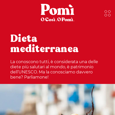
Dieta
mediterranea
La conoscono tutti, è considerata una delle
diete più salutari al mondo, è patrimonio
dell’UNESCO. Ma la conosciamo davvero
bene? Parliamone!