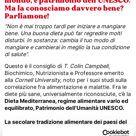
mondo, è patrimonio dell’UNESCO.
Ma la conosciamo davvero bene?
Parliamone!
“Non è mai troppo tardi per iniziare a mangiare
bene. Una buona dieta può far regredire molti
disturbi. In sostanza: cambia il tuo modo di
mangiare e cambierai in meglio la tua condizione
di salute”.
Questo è il consiglio di
T. Colin Campbell
,
Biochimico, Nutrizionista e Professore emerito
alla
Cornell University
, noto per i suoi studi sulla
correlazione fra alimentazione e malattie. Fra le
diete più sane, universalmente riconosciute, c’è la
Dieta Mediterranea, regime alimentare vario ed
equilibrato, Patrimonio dell’Umanità UNESCO.
La
secolare tradizione alimentare dei paesi del
Mediterraneo
si fonda sul consumo quotidiano di
cereali semplici e complessi, verdura, frutta,