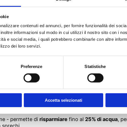
il prodotto buono e genuino c
ookie
ottiene solo tramite i processi di trasformazione, ma p
nalizzare contenuti ed annunci, per fornire funzionalità dei socia
inoltre informazioni sul modo in cui utilizzi il nostro sito con i n
e aperte della Pianura Padana: sono i
terreni
degli ag
icità e social media, i quali potrebbero combinarle con altre inform
pianta rustica e versatile come il pomodoro, salvaguard
lizzo dei loro servizi.
ola, affinché il suolo agricolo si mantenga ricco e fert
li
agricoltori - cuore e mani del pomodoro
- tra le p
tisce specifiche caratteristiche delle varietà selezion
Preferenze
Statistiche
del Consorzio è molto forte. Ecco perché l’introduzion
petto del territorio prima e del consumatore poi.
Accetta selezionati
dia di una risorsa fondamentale e sempre più limitat
 goccia
e l’uso di specifiche sonde per misurare costa
eme - permette di
risparmiare
fino al
25% di acqua
, p
 sprechi.