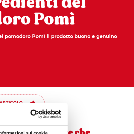
redienti del
oro Pomì
del pomodoro Pomì il prodotto buono e genuino
 ARTICOLO
no queste le scelte che
Informazioni sui cookie