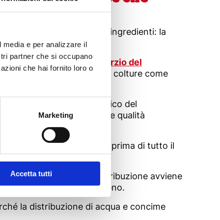
he è.
arte prima di tutto da tre ingredienti: la
l media e per analizzare il
ostri partner che si occupano
ricoltori associati al
Consorzio del
azioni che hai fornito loro o
ati dall’alternanza con altre colture come
ile.
roposte dell’ufficio agronomico del
ate: produttività in campo e qualità
Marketing
e di innovazioni riguarda prima di tutto il
Accetta tutti
a:
l’acqua
. Nei campi la distribuzione avviene
ntemente l’umidità del terreno.
erché la distribuzione di acqua e concime