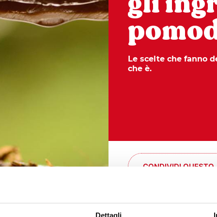
gli ing
pomod
Le scelte che fanno 
che è.
CONDIVIDI QUESTO
tracciabilità, sostenibilità. So
Dettagli