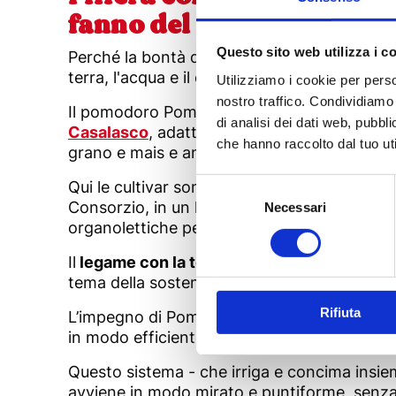
fanno del pomodoro Pomì 
Questo sito web utilizza i c
Perché la bontà di un prodotto finito non si 
terra, l'acqua e il cuore degli agricoltori.
Utilizziamo i cookie per perso
nostro traffico. Condividiamo 
Il pomodoro Pomì è coltivato nelle campagn
di analisi dei dati web, pubbl
Casalasco
, adatti alla coltivazione di una 
che hanno raccolto dal tuo uti
grano e mais e ancora soia piselli e barbabiet
Selezione
Qui le cultivar sono attentamente scelte dag
del
Consorzio, in un lavoro di squadra che garan
Necessari
organolettiche per la trasformazione.
consenso
Il
legame con la terra
delle Aziende Agricole 
tema della sostenibilità, per garantire il ris
Rifiuta
L’impegno di Pomì comincia con la salvaguar
in modo efficiente attraverso
l’
irrigazione a
Questo sistema - che irriga e concima insi
avviene in modo mirato e puntiforme, senza