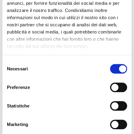
preparazione e gratitudine: perché ogni fine, in
annunci, per fornire funzionalità dei social media e per
agricoltura, contiene il seme di un nuovo inizio.
analizzare il nostro traffico. Condividiamo inoltre
La bellezza del “fresco
informazioni sul modo in cui utilizzi il nostro sito con i
nostri partner che si occupano di analisi dei dati web,
trasformato”
pubblicità e social media, i quali potrebbero combinarle
con altre informazioni che hai fornito loro o che hanno
La coltivazione del pomodoro vive del perfetto
raccolto dal tuo utilizzo dei loro servizi.
equilibrio tra natura e sapere umano. I frutti
maturano sotto il sole estivo, acquisendo gusto e
Selezione
colore, per essere raccolti nel loro momento
Necessari
migliore e lavorati in poche ore. È in questo breve
del
ma prezioso arco di tempo che prende forma il
consenso
“fresco trasformato”: un’espressione che
Preferenze
racchiude l’essenza dei nostri pomodori 100%
italiani, colti al giusto grado di maturazione e
subito lavorati in passata, polpa, cubetti e sughi.
Statistiche
Questo processo permette di conservare il gusto
dell’estate per tutto l’anno. I profumi, i sapori e i
Marketing
colori di un prodotto che non è solo un