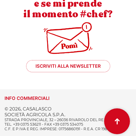
e se mi prende
il momento #chef?
ISCRIVITI ALLA NEWSLETTER
INFO COMMERCIALI
© 2026, CASALASCO
SOCIETÀ AGRICOLA S.P.A.
STRADA PROVINCIALE, 32 – 26036 RIVAROLO DEL RE (CR) ITALY
TEL. +39 0375 536211 - FAX +39 0375 534075
C.F. E P.IVA E REG. IMPRESE: 01756860191 - R.E.A. CR 198996