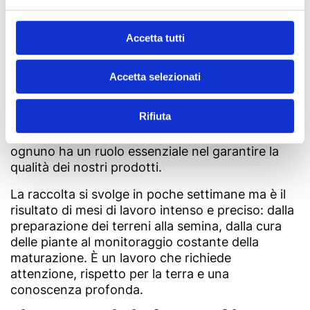
ingrediente, ma una delle fondamenta della
cucina italiana.
Accetta tutti
Una filiera che racconta
l’Italia
Accetta selezionati
Dietro a ogni pomodoro Pomì c’è una filiera fatta
Rifiuta
di persone, territori e saperi condivisi. Coltivatori,
agronomi, operatori delle linee di trasformazione:
ognuno ha un ruolo essenziale nel garantire la
qualità dei nostri prodotti.
La raccolta si svolge in poche settimane ma è il
risultato di mesi di lavoro intenso e preciso: dalla
preparazione dei terreni alla semina, dalla cura
delle piante al monitoraggio costante della
maturazione. È un lavoro che richiede
attenzione, rispetto per la terra e una
conoscenza profonda.