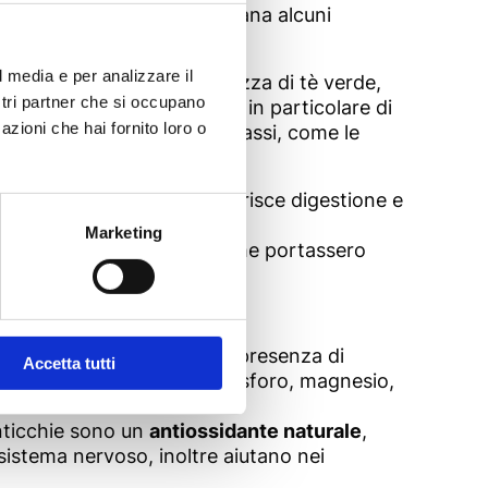
ostra alimentazione quotidiana alcuni
l media e per analizzare il
l “secondo caffè” con una tazza di tè verde,
ostri partner che si occupano
rutta e verdura di stagione, in particolare di
azioni che hai fornito loro o
i che aiutano a bruciare i grassi, come le
roprietà nutrizionali e favorisce digestione e
Marketing
antenati pensavano infatti che portassero
i Capodanno.
o ed energetico grazie alla presenza di
Accetta tutti
 di calcio, fibre, ferro, fosforo, magnesio,
enticchie sono un
antiossidante naturale
,
sistema nervoso, inoltre aiutano nei