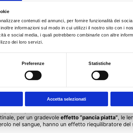
eguire una dieta più equilibrata, introducendo nella v
urare l’organismo rapidamente
.
ookie
nalizzare contenuti ed annunci, per fornire funzionalità dei socia
lta acqua
(1 litro e mezzo o 2 al giorno), sostituite i
inoltre informazioni sul modo in cui utilizzi il nostro sito con i n
stive e antiossidanti, e riempite il vostro carrello di f
icità e social media, i quali potrebbero combinarle con altre inform
, depurative e diuretiche, come
carciofi e cardi
, e cib
lizzo dei loro servizi.
a perché offre un grande senso di sazietà, ha ottime p
Preferenze
Statistiche
iatorio molto antico che si deve ai romani
. I nostri 
te in gran quantità soprattutto durante il cenone d
ietà della lenticchia
apilionacee, sono un alimento particolarmente nutritiv
Accetta selezionati
 basso contenuto di grassi insaturi e sono molto ricche
 A, D, B 12, B 6 e vitamina C e PP.
estinale, per un gradevole
effetto “pancia piatta”
, le l
rolo nel sangue, hanno un effetto riequilibratore del 