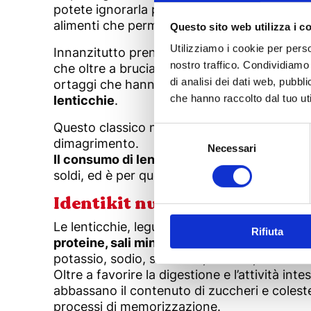
potete ignorarla per un po’ e cominciare a s
alimenti che permettono di
sgonfiare e dep
Questo sito web utilizza i c
Utilizziamo i cookie per perso
Innanzitutto prendete l’abitudine di
bere mo
nostro traffico. Condividiamo 
che oltre a bruciare i grassi ha proprietà dige
di analisi dei dati web, pubbl
ortaggi che hanno proprietà disintossicanti
che hanno raccolto dal tuo uti
lenticchie
.
Questo classico natalizio è ideale nella diet
Selezione
dimagrimento.
del
Necessari
Il consumo di lenticchie è un
rituale propiz
consenso
soldi, ed è per questo che vengono consuma
Identikit nutrizionale e propr
Le lenticchie, legume della famiglia delle P
Rifiuta
proteine, sali minerali e vitamine
. Hanno un
potassio, sodio, soflavoni, tiamina, vitamina
Oltre a favorire la digestione e l’attività int
abbassano il contenuto di zuccheri e coleste
processi di memorizzazione.