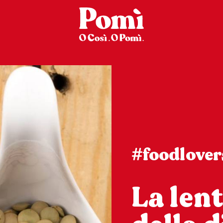
#foodlover
La len