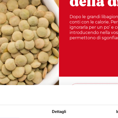
della d
Dopo le grandi libagioni
conti con le calorie. Pe
ignorarla per un po’ e 
introducendo nella vos
permettono di sgonfia
CONDIVIDI QUESTO
Dettagli
 per tutti il momento di fare i conti con le calorie. Pe