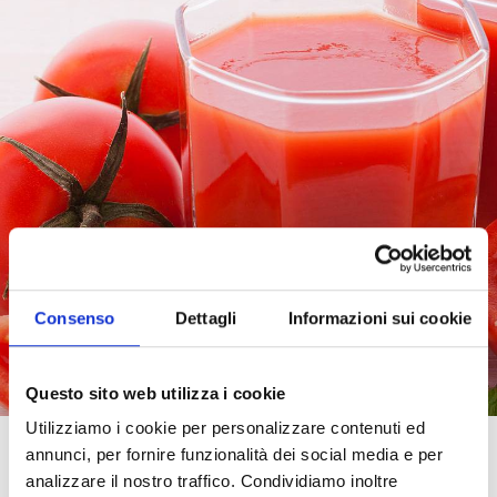
Consenso
Dettagli
Informazioni sui cookie
Questo sito web utilizza i cookie
Utilizziamo i cookie per personalizzare contenuti ed
annunci, per fornire funzionalità dei social media e per
Qualche tempo fa vi avevamo raccontato, e
analizzare il nostro traffico. Condividiamo inoltre
spiegato, perché il pomodoro è un grande alleato