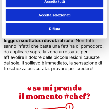
Accetta tutti
unicamente con pomodori italiani. Potete
gustarlo al naturale, oppure insieme a
centrifugati di verdure.
Accetta selezionati
Ottimo per la tintarella, gustoso e rinfrescante
Rifiuta
naturale per le giornate più calde,
il prezioso
rosso è utilissimo anche in caso di rossore o
leggera scottatura dovuta al sole
. Non tutti
sanno infatti che basta una fettina di pomodoro,
da applicare sopra la zona arrossata, per
affievolire il dolore delle piccole lesioni causate
dal sole. Il sollievo è immediato, la sensazione di
freschezza assicurata: provare per credere!
e se mi prende
il momento #chef?