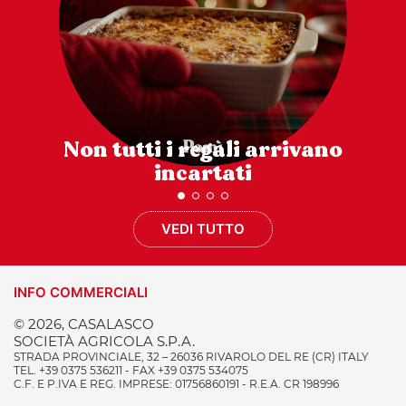
Non tutti i regali arrivano
incartati
VEDI TUTTO
INFO COMMERCIALI
© 2026, CASALASCO
SOCIETÀ AGRICOLA S.P.A.
STRADA PROVINCIALE, 32 – 26036 RIVAROLO DEL RE (CR) ITALY
TEL. +39 0375 536211 - FAX +39 0375 534075
C.F. E P.IVA E REG. IMPRESE: 01756860191 - R.E.A. CR 198996