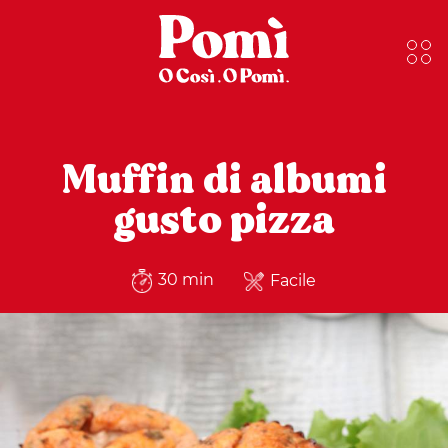
Muffin di albumi
gusto pizza
30 min
Facile