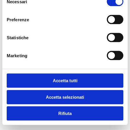
Necessari
del
consenso
SCARICA QUESTA RICETTA!
Preferenze
Statistiche
e se mi prende
Marketing
il momento #chef?
Accetta tutti
Accetta selezionati
Rifiuta
ISCRIVITI ALLA NEWSLETTER