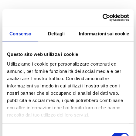
PREPARAZIONE
I muffin di albumi gusto pizza sono una ricetta
Consenso
Dettagli
Informazioni sui cookie
leggera e sfiziosissima, perfetti come antipasto o
come secondo, ideali con un bel contorno di
insalata. Avevo in frigo una marea di albumi e
Questo sito web utilizza i cookie
come utilizzarli se non facendo dei deliziosi
muffin salati con pomodoro, formaggio ed
Utilizziamo i cookie per personalizzare contenuti ed
origano? Dovete provarli, sono morbidissimi!
annunci, per fornire funzionalità dei social media e per
analizzare il nostro traffico. Condividiamo inoltre
Mettete gli albumi in una ciotola e
aggiungete la
passata classica Pomì
, il
informazioni sul modo in cui utilizzi il nostro sito con i
parmigiano grattugiato, sale, pepe nero,
nostri partner che si occupano di analisi dei dati web,
origano e mescolate tutti gli ingredienti con
pubblicità e social media, i quali potrebbero combinarle
una forchetta.
con altre informazioni che hai fornito loro o che hanno
Con questo composto, riempite quasi fino
raccolto dal tuo utilizzo dei loro servizi.
all’orlo i pirottini per muffin e cuocete i muffin
di albumi gusto pizza in forno preriscaldato a
200 gradi per 20 minuti circa.
Selezione