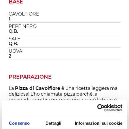
BASE
CAVOLFIORE
1
PEPE NERO
Q.B.
SALE
Q.B.
UOVA
2
PREPARAZIONE
La
Pizza di Cavolfiore
è una ricetta leggera ma
deliziosa! L’ho chiamata pizza perché, a
guardarla, sembra una vera pizza, però la base è
fatta di cavolfiore, quindi è super light e senza
glutine, da gustare senza sensi di colpa e ideale
per chi segue un’alimentazione controllata.
Fatta così è deliziosa e ovviamente potete
Consenso
Dettagli
Informazioni sui cookie
personalizzarla con gli ingredienti che vi