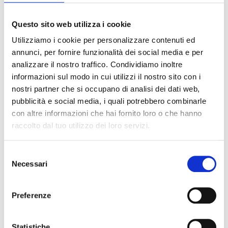
piacciono di più.
Questo sito web utilizza i cookie
La pizza di cavolfiore è molto semplice da
preparare:
Utilizziamo i cookie per personalizzare contenuti ed
annunci, per fornire funzionalità dei social media e per
Per prima cosa pulite il cavolfiore, staccate le
analizzare il nostro traffico. Condividiamo inoltre
cimette e mettetele all’interno di una pentola
con dell’acqua fredda;
informazioni sul modo in cui utilizzi il nostro sito con i
Portate ad ebollizione e fate cuocere la
nostri partner che si occupano di analisi dei dati web,
verdura fino a farla diventare morbida;
pubblicità e social media, i quali potrebbero combinarle
Non appena sarà cotto, scolate il cavolfiore,
con altre informazioni che hai fornito loro o che hanno
mettetelo in una ciotola e schiacciatelo con
raccolto dal tuo utilizzo dei loro servizi.
una forchetta o con uno schiacciapatate,
conditelo poi con le uova, sale e pepe;
Trasferite il composto all’interno di una pirofila
Selezione
(o realizzate un cerchio su di un foglio di carta
Necessari
del
forno);
consenso
Cuocete la base in forno preriscaldato a 180
gradi per 20 minuti;
Preferenze
Nel frattempo, scolate leggermente il
Pomodoro a Cubetti Pomì
e conditeli con
sale, pepe, origano e olio;
Statistiche