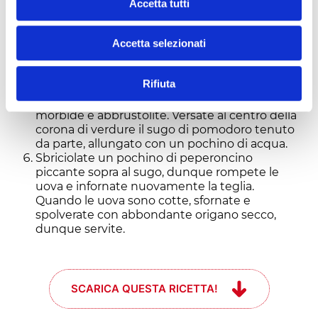
circolarmente le verdure a fette alternate
Accetta tutti
nella teglia, lasciando libero il centro, dove più
tardi romperete le uova. Coprite la teglia con
Accetta selezionati
carta stagnola e infornate le verdure nel forno
già caldo.
Fate cuocere le verdure coperte per 40
Rifiuta
minuti, dunque scopritele e fate cuocere
ancora 20 minuti finché non saranno ben
morbide e abbrustolite. Versate al centro della
corona di verdure il sugo di pomodoro tenuto
da parte, allungato con un pochino di acqua.
Sbriciolate un pochino di peperoncino
piccante sopra al sugo, dunque rompete le
uova e infornate nuovamente la teglia.
Quando le uova sono cotte, sfornate e
spolverate con abbondante origano secco,
dunque servite.
SCARICA QUESTA RICETTA!