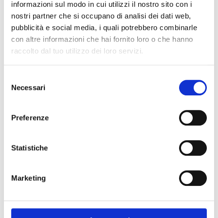
informazioni sul modo in cui utilizzi il nostro sito con i
fantasia di chi cucina. La versione che
nostri partner che si occupano di analisi dei dati web,
presentiamo qui è d’ispirazione provenzale:
una
corona di ratatouille fa da cornice alla
pubblicità e social media, i quali potrebbero combinarle
shakshuka
, che oltre all’immancabile
con altre informazioni che hai fornito loro o che hanno
peperoncino si arricchisce di erbe mediterranee.
raccolto dal tuo utilizzo dei loro servizi.
Preriscaldate il forno a 190°. Per prima cosa
preparate le verdure.
Selezione
Tagliate le melanzane, i pomodori e le
Necessari
del
zucchine a fette di circa 1 ½ mm. Preparate
consenso
poi il sugo per la base della ratatouille.
Scaldate l'olio d'oliva in una padella
Preferenze
antiaderente, dunque fate un bel soffritto con
aglio, cipolla e peperoni.
Unite i
Pomodori a Cubetti Pomì
e fate
Statistiche
cuocere per una decina di minuti,
aggiungendo anche sale e pepe a piacere.
Togliete il sugo dal fuoco, quindi aggiungete il
Marketing
basilico.
Versate 3/4 del sugo precedentemente
ottenuto sulla base di una teglia
antiaderente, dunque disponete