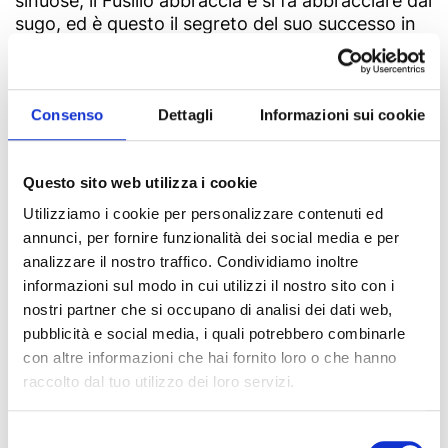
sinuose, il Fusillo abbraccia e si fa abbracciare dal
sugo, ed è questo il segreto del suo successo in
cucina!
L’arte di fare i Fusilli ha almeno quattro secoli.
Gli originali
provengono dall’Italia meridionale,
Consenso
Dettagli
Informazioni sui cookie
nello specifico da Campania e Molise, in cui la
ricetta prevede anche l’utilizzo delle uova. I Fusilli
devono il nome al fuso attorno a cui l’impasto
Questo sito web utilizza i cookie
veniva attorcigliato.
Utilizziamo i cookie per personalizzare contenuti ed
Oggi vengono prodotti con acqua e farina e sono
annunci, per fornire funzionalità dei social media e per
inseriti fra i Prodotti Agroalimentari Tradizionali
analizzare il nostro traffico. Condividiamo inoltre
italiani.
informazioni sul modo in cui utilizzi il nostro sito con i
La leggenda del Fusiddo di Gioi
nostri partner che si occupano di analisi dei dati web,
Nella zona del Cilento, in Campania, il Fusillo
pubblicità e social media, i quali potrebbero combinarle
prende il nome dialettale di “Fusiddo”.
con altre informazioni che hai fornito loro o che hanno
Qui la pasta viene prodotta ancora a mano, con
raccolto dal tuo utilizzo dei loro servizi.
l’aggiunta delle uova, e tirata lunga fino a 15 cm.
Secondo la leggenda, quando la città di Gioi fu
Selezione