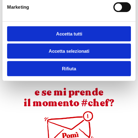
pomodoro e crudo precedentemente
Marketing
preparato.
Impiattare le fettuccine e aggiungere sopra
uno strato di cipolle caramellate e una foglia
di basilico, quindi servire.
Accetta tutti
Accetta selezionati
SCARICA QUESTA RICETTA!
Rifiuta
e se mi prende
il momento #chef?