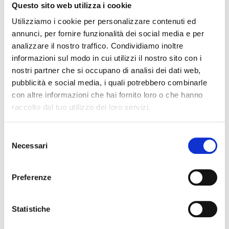
Questo sito web utilizza i cookie
dalla padella e versare la
Polpa fine Pomì
.
Lasciare cuocere 15 minuti a fuoco lento,
Utilizziamo i cookie per personalizzare contenuti ed
aggiustare di sale e pepe e riporre in una
annunci, per fornire funzionalità dei social media e per
ciotola a riposare.
analizzare il nostro traffico. Condividiamo inoltre
Nella stessa padella saltare poi il crudo di
Parma tagliato a listarelle.
informazioni sul modo in cui utilizzi il nostro sito con i
Aggiungere quindi la salsa di pomodoro
nostri partner che si occupano di analisi dei dati web,
precedentemente preparata e lasciare
pubblicità e social media, i quali potrebbero combinarle
insaporire bene.
con altre informazioni che hai fornito loro o che hanno
A questo punto, in un piccolo tegamino fare
raccolto dal tuo utilizzo dei loro servizi.
sciogliere il burro insieme a 2 cucchiai di olio
evo.
Aggiungere poi le cipolle tagliate a fettine
Selezione
non troppo sottili e continuare a cuocere a
Necessari
del
fuoco medio fino a che non si appassiscono
bene.
consenso
Una volta appassite, aggiungere lo zucchero e
Preferenze
farlo sciogliere fino a caramellarsi ottenendo
un colore tipo miele.
Ora che tutti gli ingredienti sono pronti,
Statistiche
cuocere la pasta in abbondante acqua salata,
scolarla e saltarla insieme al sugo di