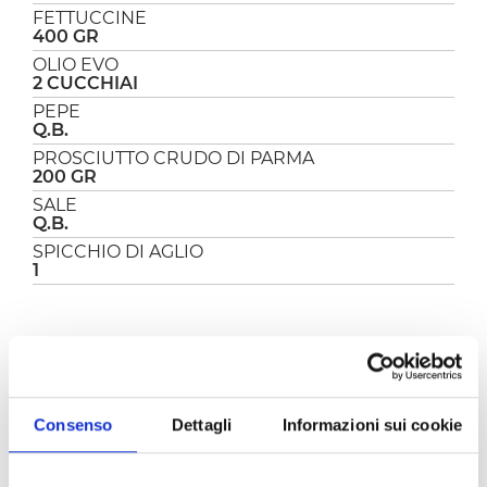
FETTUCCINE
400 GR
OLIO EVO
2 CUCCHIAI
PEPE
Q.B.
PROSCIUTTO CRUDO DI PARMA
200 GR
SALE
Q.B.
SPICCHIO DI AGLIO
1
PREPARAZIONE
Incominciare con la preparazione di una salsa
di pomodoro classica: scaldare in padella un
Consenso
Dettagli
Informazioni sui cookie
filo di olio evo e fare rosolare lo spicchio di
aglio.
Una volta che l’aglio prende colore, toglierlo