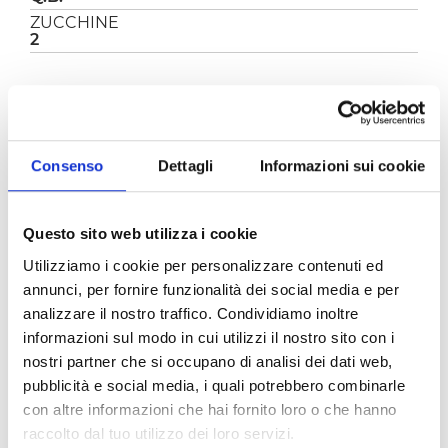
ZUCCHINE
2
PREPARAZIONE
Il Fricò di verdure è un ricco piatto a base di
Consenso
Dettagli
Informazioni sui cookie
pomodoro a cubetti, cipolle, melanzane,
peperoni e zucchine.
Mondare le verdure e tagliarle a listarelle. In
una padella con olio evo cucinare
Questo sito web utilizza i cookie
progressivamente le verdure una a una,
Utilizziamo i cookie per personalizzare contenuti ed
iniziando con i peperoni, passando poi alle
annunci, per fornire funzionalità dei social media e per
melanzane e, per ultime, le zucchine.
Mettere le verdure da parte in un vassoio.
analizzare il nostro traffico. Condividiamo inoltre
Una volta che tutte le verdure saranno cotte
informazioni sul modo in cui utilizzi il nostro sito con i
(facendo attenzione che siano croccanti),
nostri partner che si occupano di analisi dei dati web,
nella stessa padella indorare prima le cipolle e
pubblicità e social media, i quali potrebbero combinarle
poi aggiungere il
pomodoro a cubetti Pomì
,
con altre informazioni che hai fornito loro o che hanno
lasciando cuocere il fricò di verdure per 15
minuti.
raccolto dal tuo utilizzo dei loro servizi.