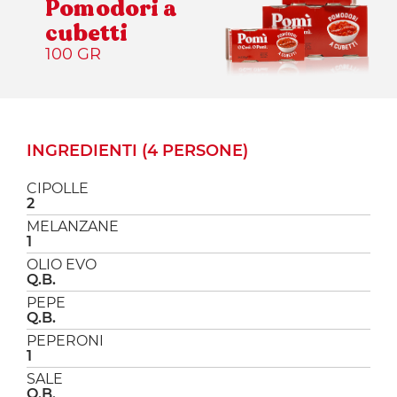
Pomodori a
cubetti
100 GR
INGREDIENTI (4 PERSONE)
CIPOLLE
2
MELANZANE
1
OLIO EVO
Q.B.
PEPE
Q.B.
PEPERONI
1
SALE
Q.B.