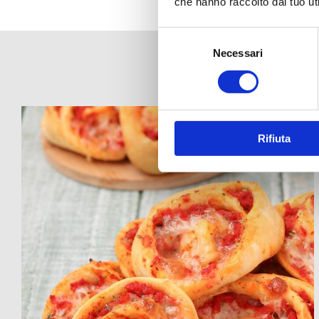
che hanno raccolto dal tuo uti
Selezione
del
Necessari
consenso
Rifiuta