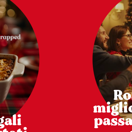
Ro
miglio
gali
pass