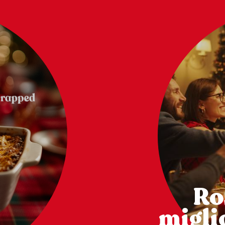
Ro
miglio