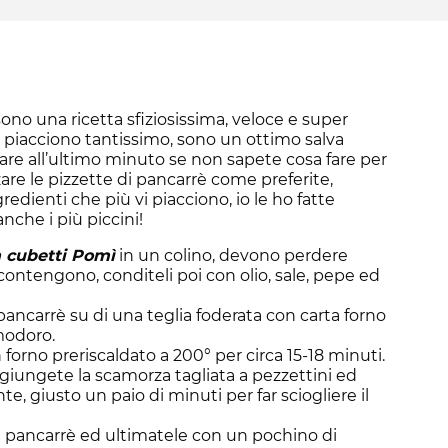
sono una ricetta sfiziosissima, veloce e super
oi piacciono tantissimo, sono un ottimo salva
are all’ultimo minuto se non sapete cosa fare per
are le pizzette di pancarrè come preferite,
redienti che più vi piacciono, io le ho fatte
nche i più piccini!
 cubetti Pomì
in un colino, devono perdere
contengono, conditeli poi con olio, sale, pepe ed
pancarrè su di una teglia foderata con carta forno
modoro.
 forno preriscaldato a 200° per circa 15-18 minuti.
ggiungete la scamorza tagliata a pezzettini ed
, giusto un paio di minuti per far sciogliere il
di pancarrè ed ultimatele con un pochino di