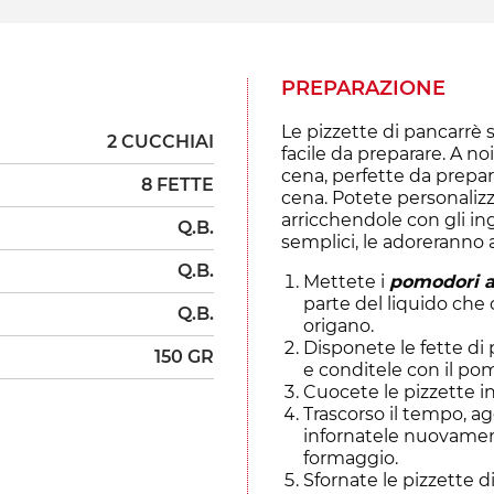
PREPARAZIONE
Le pizzette di pancarrè 
2 CUCCHIAI
facile da preparare. A n
cena, perfette da prepar
8 FETTE
cena. Potete personalizz
arricchendole con gli ing
Q.B.
semplici, le adoreranno a
Q.B.
Mettete i
pomodori a
parte del liquido che 
Q.B.
origano.
Disponete le fette di 
150 GR
e conditele con il po
Cuocete le pizzette in
Trascorso il tempo, a
infornatele nuovamente
formaggio.
Sfornate le pizzette 