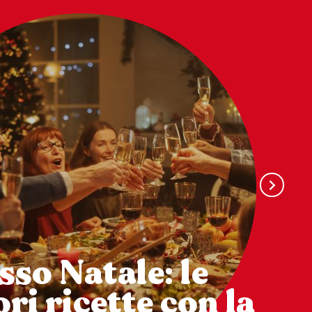
sso Natale: le
ri ricette con la