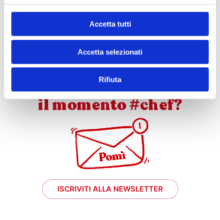
SCARICA QUESTA RICETTA!
Accetta tutti
Accetta selezionati
Rifiuta
e se mi prende
il momento #chef?
ISCRIVITI ALLA NEWSLETTER