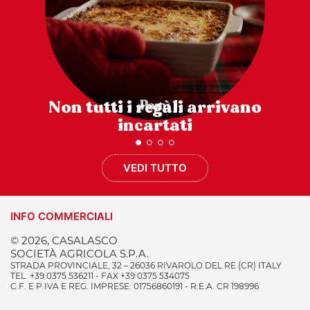
Non tutti i regali arrivano
incartati
VEDI TUTTO
INFO COMMERCIALI
© 2026, CASALASCO
SOCIETÀ AGRICOLA S.P.A.
STRADA PROVINCIALE, 32 – 26036 RIVAROLO DEL RE (CR) ITALY
TEL. +39 0375 536211 - FAX +39 0375 534075
C.F. E P.IVA E REG. IMPRESE: 01756860191 - R.E.A. CR 198996