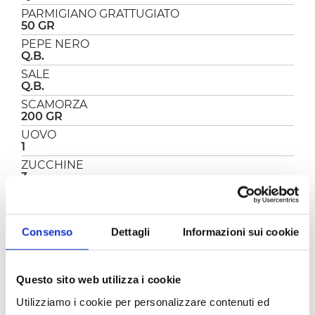
PARMIGIANO GRATTUGIATO
50 GR
PEPE NERO
Q.B.
SALE
Q.B.
SCAMORZA
200 GR
UOVO
1
ZUCCHINE
3
PREPARAZIONE
Consenso
Dettagli
Informazioni sui cookie
Le polpette di zucchine alla pizzaiola sono delle
deliziose e morbide polpette vegetariane a base,
Questo sito web utilizza i cookie
appunto di zucchine, rese ancora più golose da
un sughetto cremoso e da tanto formaggio
Utilizziamo i cookie per personalizzare contenuti ed
filante, fatte così piaceranno a tutti, grandi e