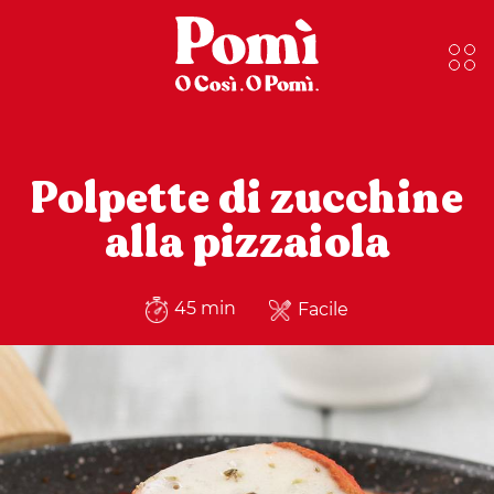
Polpette di zucchine
alla pizzaiola
45 min
Facile