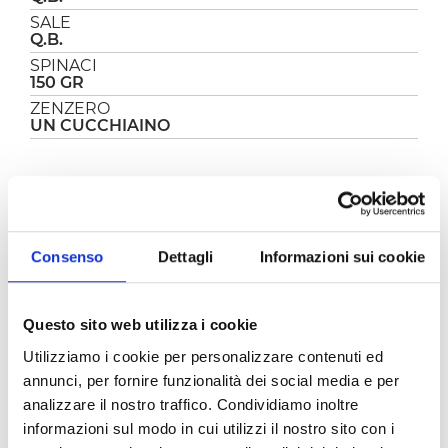
SALE
Q.B.
SPINACI
150 GR
ZENZERO
UN CUCCHIAINO
PREPARAZIONE
La zuppa di noodles è una ricetta orientale
Consenso
Dettagli
Informazioni sui cookie
deliziosa che ho un po’ personalizzato,
rendendola più vicina ai nostri sapori. Per
condire i noodles, ho utilizzato delle verdure
semplici che tutti abbiamo in casa e ho
Questo sito web utilizza i cookie
preparato un piatto nutriente, sano e
Utilizziamo i cookie per personalizzare contenuti ed
gustosissimo, la zuppa di noodles è
semplicissima da realizzare ed è pronta in pochi
annunci, per fornire funzionalità dei social media e per
minuti!
analizzare il nostro traffico. Condividiamo inoltre
informazioni sul modo in cui utilizzi il nostro sito con i
Per prima cosa sbucciate le cipolle e tagliatele