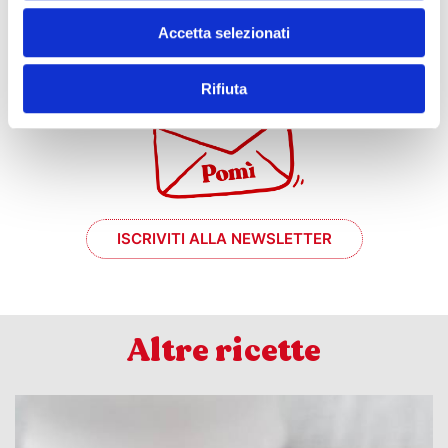
e se mi prende
Accetta selezionati
il momento #chef?
Rifiuta
ISCRIVITI ALLA NEWSLETTER
Altre ricette