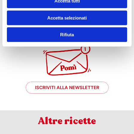
Accetta tutti
Accetta selezionati
e se mi prende
il momento #chef?
Rifiuta
ISCRIVITI ALLA NEWSLETTER
Altre ricette