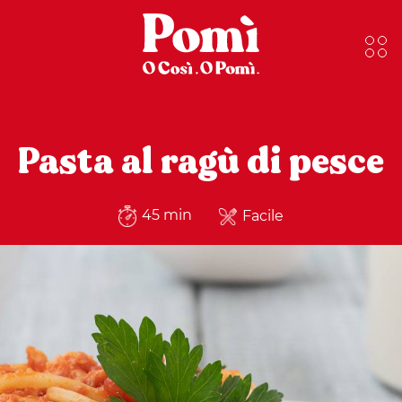
Pasta al ragù di pesce
45 min
Facile