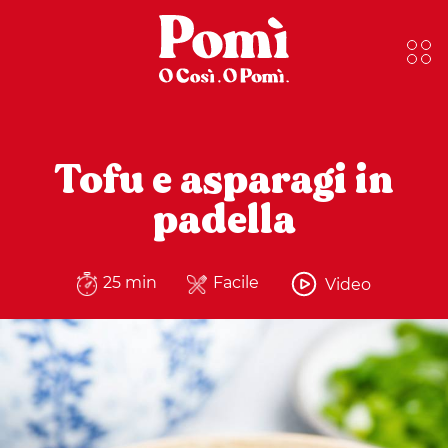
Tofu e asparagi in
padella
25 min
Facile
Video