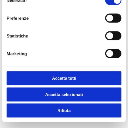
Necessari
del
consenso
SCARICA QUESTA RICETTA!
Preferenze
Statistiche
e se mi prende
Marketing
il momento #chef?
Accetta tutti
Accetta selezionati
ISCRIVITI ALLA NEWSLETTER
Rifiuta