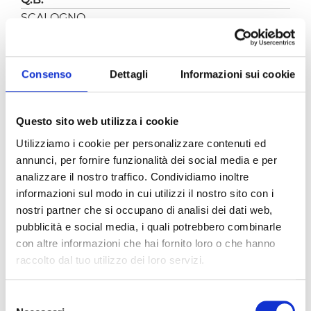
SCALOGNO
1
TOFU
300 GR
Consenso
Dettagli
Informazioni sui cookie
PREPARAZIONE
Questo sito web utilizza i cookie
Tagliamo il tofu a cubetti e saltiamolo in padella
Utilizziamo i cookie per personalizzare contenuti ed
con lo scalogno tritato.
annunci, per fornire funzionalità dei social media e per
Nel frattempo abbiamo cotto gli asparagi a
analizzare il nostro traffico. Condividiamo inoltre
vapore lasciandoli un pochino al dente, li
tagliamo a pezzettini e li aggiungiamo alla
informazioni sul modo in cui utilizzi il nostro sito con i
padella con il tofu e continuiamo a cuocere.
nostri partner che si occupano di analisi dei dati web,
pubblicità e social media, i quali potrebbero combinarle
Insaporiamo con paprika, sale e pepe.
con altre informazioni che hai fornito loro o che hanno
Versiamo il pomodoro a cubetti pomi e
portiamo a cottura fino a che il pomodoro non
raccolto dal tuo utilizzo dei loro servizi.
ha evaporato tutta l’acqua, direi almeno 15
minuti.
Selezione