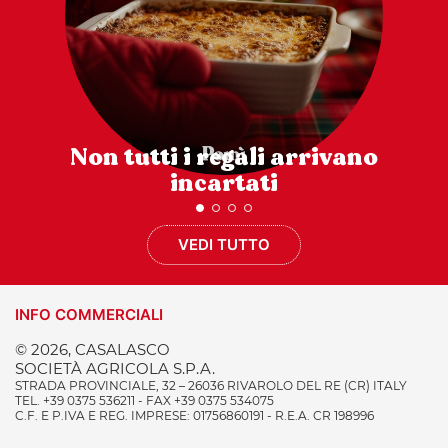
Non tutti i regali arrivano
incartati
VEDI TUTTO
INFO COMMERCIALI
© 2026, CASALASCO
SOCIETÀ AGRICOLA S.P.A.
STRADA PROVINCIALE, 32 – 26036 RIVAROLO DEL RE (CR) ITALY
TEL. +39 0375 536211 - FAX +39 0375 534075
C.F. E P.IVA E REG. IMPRESE: 01756860191 - R.E.A. CR 198996