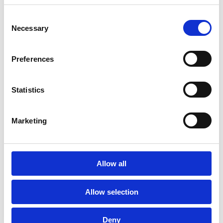
りおろした新鮮なライムと合わせ、フライパンでキ
ツネ色になるように手早く炒めたものを振りかけて
Consent
仕上げる。
Necessary
Selection
Preferences
このレシピをダウンロードしてください!
Statistics
Marketing
そして彼が私を連れて行っ
てくれたら
#シェフの瞬間?
Allow all
Allow selection
Deny