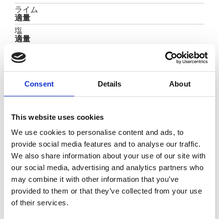
ライム
適量
塩
適量
生イワシ
280G
紫じゃがいも
120 G
Consent
Details
About
準備
This website uses cookies
We use cookies to personalise content and ads, to
生いわしの背骨を除いて、下処理する。
provide social media features and to analyse our traffic.
ジャガイモの皮をむいて薄く切り、沸騰しているお
湯で30秒ゆがく。
We also share information about your use of our site with
ジャガイモ、いわし、モッツァレッラ、トマトの層
our social media, advertising and analytics partners who
を3層重ねてトルティーノを形作る。
may combine it with other information that you’ve
ジャガイモ、アンチョビ、モッツァレッラ、トマト
provided to them or that they’ve collected from your use
の層を3層重ねてトルティーノを形作る。
of their services.
180°のオーブンで約12分間焼く。
硬くなったパンをほぐし、オリーブオイル、塩、す