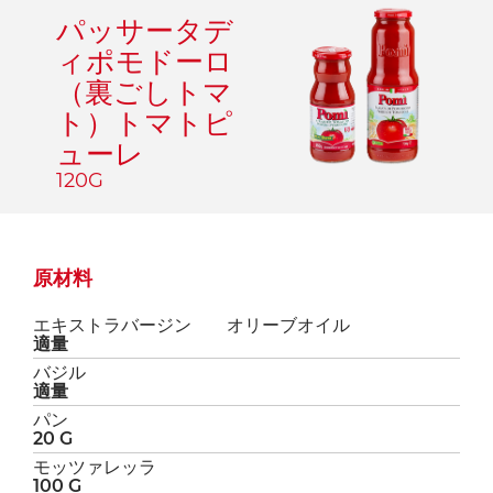
パッサータデ
ィポモドーロ
（裏ごしトマ
ト）トマトピ
ューレ
120G
原材料
エキストラバージン オリーブオイル
適量
バジル
適量
パン
20 G
モッツァレッラ
100 G