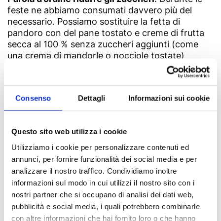
feste ne abbiamo consumati davvero più del
necessario. Possiamo sostituire la fetta di
pandoro con del pane tostato e creme di frutta
secca al 100 % senza zuccheri aggiunti (come
una crema di mandorle o nocciole tostate)
oppure con un buon porridge o provare la
colazione salata con una bruschetta all’hummus
di ceci oppure un avocado toast. No assoluto ai
Consenso
Dettagli
Informazioni sui cookie
dolcificanti perché alterano il microbiota
intestinale favorendo le fermentazioni.
Questo sito web utilizza i cookie
Utilizziamo i cookie per personalizzare contenuti ed
annunci, per fornire funzionalità dei social media e per
analizzare il nostro traffico. Condividiamo inoltre
informazioni sul modo in cui utilizzi il nostro sito con i
nostri partner che si occupano di analisi dei dati web,
pubblicità e social media, i quali potrebbero combinarle
con altre informazioni che hai fornito loro o che hanno