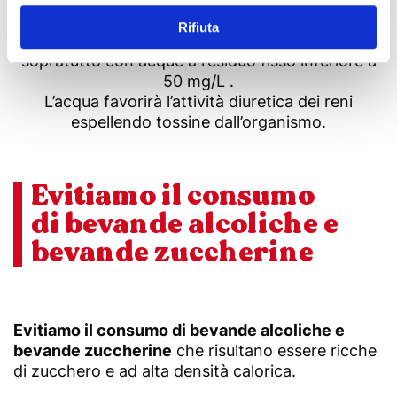
colesterolo cattivo (LDL) e soprattutto
Rifiuta
trigliceridi. L’idratazione giornaliera è importante,
sopratutto con acque a residuo fisso inferiore a
50 mg/L .
L’acqua favorirà l’attività diuretica dei reni
espellendo tossine dall’organismo.
Evitiamo il consumo
di bevande alcoliche e
bevande zuccherine
Evitiamo il consumo di bevande alcoliche e
bevande zuccherine
che risultano essere ricche
di zucchero e ad alta densità calorica.