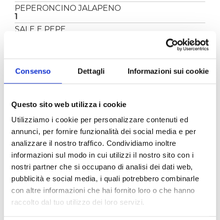
PEPERONCINO JALAPENO
1
SALE E PEPE
A PIACERE
Consenso
Dettagli
Informazioni sui cookie
PREPARAZIONE
Tagliate a metà l'avocado, togliete il nocciolo,
togliete la buccia e tagliate l'avocado a fette.
Questo sito web utilizza i cookie
Irrorate le fette con il succo di limone.
Utilizziamo i cookie per personalizzare contenuti ed
Versate 1 cucchiaio di olio in una padella e fate
annunci, per fornire funzionalità dei social media e per
rosolare il pangrattato per 4-5 minuti.
Passate le fette di avocado nel pangrattato e
analizzare il nostro traffico. Condividiamo inoltre
mettetele in forno, preriscaldato a 180° per 10
informazioni sul modo in cui utilizzi il nostro sito con i
minuti (fino a quando appare una crosticina
nostri partner che si occupano di analisi dei dati web,
dorata).
pubblicità e social media, i quali potrebbero combinarle
Sbucciate lo spicchio d'aglio e fatelo
con altre informazioni che hai fornito loro o che hanno
soffriggere in padella con 2 cucchiai di olio.
Aggiungete all'aglio la
passata classica Pomì
raccolto dal tuo utilizzo dei loro servizi.
e il jalapeno tritato a rondelle.