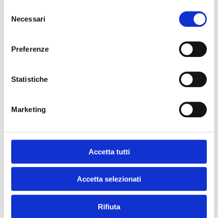
Cuocete tutto insieme per 10 minuti.
Selezione
Versate la salsa in una ciotola e servite con le
Necessari
fette di avocado.
del
consenso
Preferenze
SCARICA QUESTA RICETTA!
Statistiche
Marketing
e se mi prende
il momento #chef?
Accetta tutti
Accetta selezionati
Rifiuta