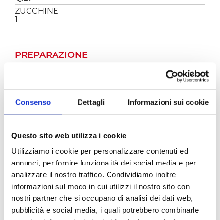
ZUCCHINE
1
PREPARAZIONE
Per prima cosa cuocete il miglio mettendolo in
un pentolino insieme all'acqua e un pizzico di
sale. Quando l'acqua giungerà a bollore,
Consenso
Dettagli
Informazioni sui cookie
abbassate la fiamma, coprire con il coperchio e
cuocete per una ventina di minuti.
Nel frattempo tagliate tutte le verdure a
Questo sito web utilizza i cookie
pezzettini e cuocetele in una pentola con un
cucchiaio di olio, poca acqua e sale a piacere.
Utilizziamo i cookie per personalizzare contenuti ed
Portate a cottura aggiungendo acqua al
annunci, per fornire funzionalità dei social media e per
bisogno.
analizzare il nostro traffico. Condividiamo inoltre
informazioni sul modo in cui utilizzi il nostro sito con i
Quando anche le verdure saranno cotte,
aggiungetele al miglio, insieme alla
passata
nostri partner che si occupano di analisi dei dati web,
classica Pomì
, e mescolate in modo da
pubblicità e social media, i quali potrebbero combinarle
amalgamare bene il tutto.