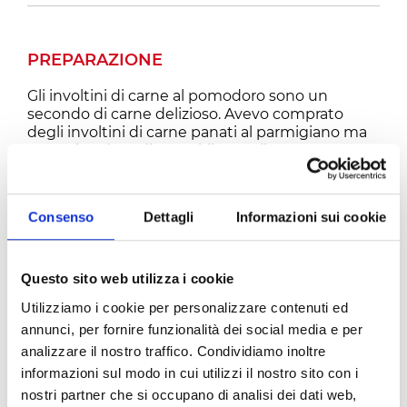
PREPARAZIONE
Gli involtini di carne al pomodoro sono un
secondo di carne delizioso. Avevo comprato
degli involtini di carne panati al parmigiano ma
non mi andava di arrostirli semplicemente,
volevo renderli più saporiti. Così ho pensato di
aggiungere un po’ di polpa di pomodoro e sono
stati apprezzati un sacco. Gli involtini di carne al
Consenso
Dettagli
Informazioni sui cookie
pomodoro sono facilissimi e deliziosi, piacciono
proprio a tutti! Ecco gli ingredienti che vi
serviranno, queste sono le dosi per 2 persone:
Questo sito web utilizza i cookie
Gli involtini di carne al pomodoro sono facilissimi
Utilizziamo i cookie per personalizzare contenuti ed
e veloci da preparare: come prima cosa mettete
annunci, per fornire funzionalità dei social media e per
gli spiedini di carne all’interno di una padella e
fateli dorare su entrambi i lati, potete scegliere
analizzare il nostro traffico. Condividiamo inoltre
gli involtini che preferite, io ho preso quelli
informazioni sul modo in cui utilizzi il nostro sito con i
panati al parmigiano.
nostri partner che si occupano di analisi dei dati web,