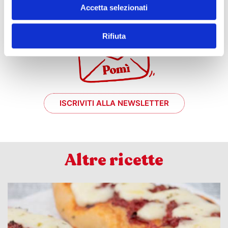
Accetta selezionati
il momento #chef?
Rifiuta
ISCRIVITI ALLA NEWSLETTER
Altre ricette