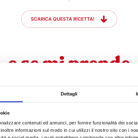
SCARICA QUESTA RICETTA!
e se mi prende
l momento #che
Dettagli
ookie
nalizzare contenuti ed annunci, per fornire funzionalità dei socia
inoltre informazioni sul modo in cui utilizzi il nostro sito con i n
icità e social media, i quali potrebbero combinarle con altre inform