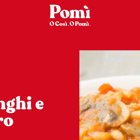
nghi e
ro