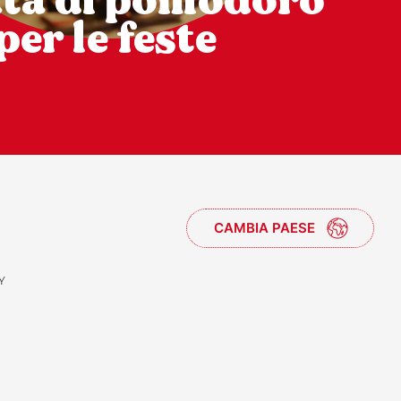
ata di pomodoro
per le feste
CAMBIA PAESE
Y