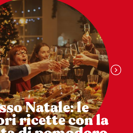
sso Natale: le
ri ricette con la