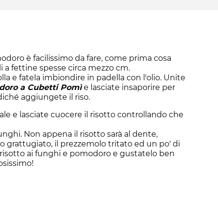
odoro è facilissimo da fare, come prima cosa
eli a fettine spesse circa mezzo cm.
lla e fatela imbiondire in padella con l'olio. Unite
oro a Cubetti Pomì
e lasciate insaporire per
ché aggiungete il riso.
le e lasciate cuocere il risotto controllando che
unghi. Non appena il risotto sarà al dente,
 grattugiato, il prezzemolo tritato ed un po' di
 risotto ai funghi e pomodoro e gustatelo ben
osissimo!