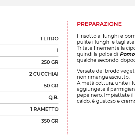
PREPARAZIONE
Il risotto ai funghi
e pom
1 LITRO
pulite i funghi e tagliat
Tritate finemente la cipo
1
quindi la polpa di
Pomod
qualche secondo, dopodi
250 GR
Versate del brodo vegeta
2 CUCCHIAI
non rimanga asciutto.
A metà cottura, unite i f
50 GR
aggiungete il parmigiano
pepe nero. Impiattate il
Q.B.
caldo, è gustoso e crem
1 RAMETTO
350 GR