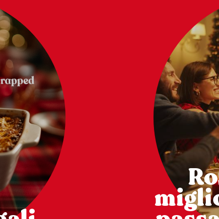
Ro
miglio