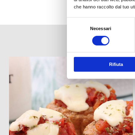
che hanno raccolto dal tuo uti
Selezione
del
Necessari
consenso
Rifiuta