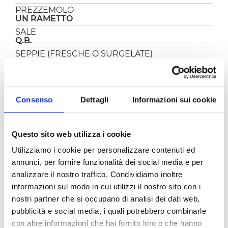
PREZZEMOLO
UN RAMETTO
SALE
Q.B.
SEPPIE (FRESCHE O SURGELATE)
400 GR
PREPARAZIONE
Consenso
Dettagli
Informazioni sui cookie
Le seppie con patate e olive al sugo sono un
secondo di pesce semplice e saporito, un piatto
Questo sito web utilizza i cookie
di mare molto semplice e veloce da preparare.
Le seppie rimangono tenerissime e sono avvolte
Utilizziamo i cookie per personalizzare contenuti ed
da un sughetto super cremoso, preparate un
annunci, per fornire funzionalità dei social media e per
bel filone di pane per la scarpetta!
analizzare il nostro traffico. Condividiamo inoltre
informazioni sul modo in cui utilizzi il nostro sito con i
Versate l’olio in padella e fate imbiondire il
peperoncino e lo spicchio di aglio, eliminateli
nostri partner che si occupano di analisi dei dati web,
e aggiungete le seppie pulite (se usate quelle
pubblicità e social media, i quali potrebbero combinarle
surgelate lasciatele scongelare prima di
con altre informazioni che hai fornito loro o che hanno