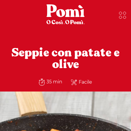
Seppie con patate e
olive
35 min
Facile