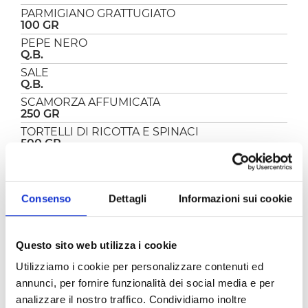
PARMIGIANO GRATTUGIATO
100 GR
PEPE NERO
Q.B.
SALE
Q.B.
SCAMORZA AFFUMICATA
250 GR
TORTELLI DI RICOTTA E SPINACI
500 GR
PREPARAZIONE
Consenso
Dettagli
Informazioni sui cookie
I
tortelli gratinati al forno
sono un primo
davvero delizioso. Chi lo ha detto che questo
Questo sito web utilizza i cookie
tipo di pasta ripiena si può fare solo in brodo?
Provateli così, conditi con una deliziosa e
Utilizziamo i cookie per personalizzare contenuti ed
cremosa besciamella al pomodoro, arricchiti da
annunci, per fornire funzionalità dei social media e per
scamorza affumicata e formaggio grattugiato,
analizzare il nostro traffico. Condividiamo inoltre
filanti e con la crosticina croccante, davvero