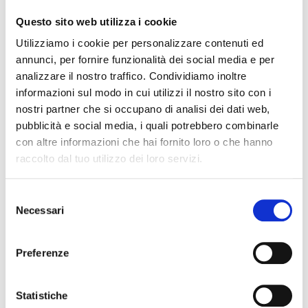
depurare l'organismo e ridurre la ritenzione
Questo sito web utilizza i cookie
idrica. Se non amate consumarli da soli, magari
per il loro odore, provateli in questa versione
Utilizziamo i cookie per personalizzare contenuti ed
antispreco dei
ravioli
!
annunci, per fornire funzionalità dei social media e per
analizzare il nostro traffico. Condividiamo inoltre
informazioni sul modo in cui utilizzi il nostro sito con i
nostri partner che si occupano di analisi dei dati web,
pubblicità e social media, i quali potrebbero combinarle
con altre informazioni che hai fornito loro o che hanno
raccolto dal tuo utilizzo dei loro servizi.
Selezione
Necessari
del
consenso
Preferenze
Statistiche