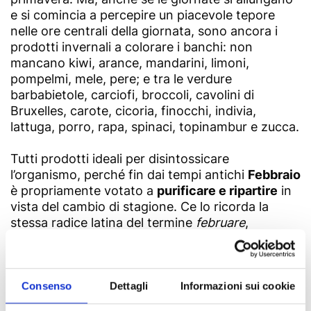
e si comincia a percepire un piacevole tepore
nelle ore centrali della giornata, sono ancora i
prodotti invernali a colorare i banchi: non
mancano kiwi, arance, mandarini, limoni,
pompelmi, mele, pere; e tra le verdure
barbabietole, carciofi, broccoli, cavolini di
Bruxelles, carote, cicoria, finocchi, indivia,
lattuga, porro, rapa, spinaci, topinambur e zucca.
Tutti prodotti ideali per disintossicare
l’organismo, perché fin dai tempi antichi
Febbraio
è propriamente votato a
purificare e ripartire
in
vista del cambio di stagione. Ce lo ricorda la
stessa radice latina del termine
februare
,
letteralmente purificare.
E quale modo migliore per depurare il corpo se
non con i broccoli, ricchi di fibre e acqua, vera e
Consenso
Dettagli
Informazioni sui cookie
propria miniera di vitamine e perfetti per