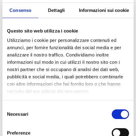
che dopo la cottura risulta sofficissimo, io li ho
Consenso
Dettagli
Informazioni sui cookie
resi golosi con l’aggiunta di prosciutto cotto,
formaggio filante e la
passata classica Pomi
.
Sono perfetti come spuntino fuori casa o come
merenda, si mantengono morbidi anche il
Questo sito web utilizza i cookie
giorno dopo e volendo si possono anche
Utilizziamo i cookie per personalizzare contenuti ed
congelare per averli disponibili anche in altre
annunci, per fornire funzionalità dei social media e per
occasioni.
analizzare il nostro traffico. Condividiamo inoltre
Mettete in ciotola la farina, aggiungete lo
informazioni sul modo in cui utilizzi il nostro sito con i
zucchero, il lievito, l’olio e l’acqua un po’ alla
nostri partner che si occupano di analisi dei dati web,
volta, lavorate con un cucchiaio poi
pubblicità e social media, i quali potrebbero combinarle
continuate ad impastare con le mani,
aggiungete alla fine il sale.
con altre informazioni che hai fornito loro o che hanno
Lasciate riposare al coperto per circa 15
raccolto dal tuo utilizzo dei loro servizi.
minuti, riprendete l’impasto e fate un giro di
pieghe in ciotola poi lasciatelo lievitare fino al
suo raddoppio, trascorreranno circa 2 ore.
Selezione
Tagliate il prosciutto a listarelle e ricavate dal
Necessari
del
formaggio 7 bastoncini.
consenso
Condite la passata classica Pomi con olio
extravergine di oliva e sale.
Preferenze